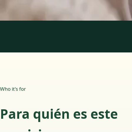
Reservar cita
1
/
2
Who it's for
Para quién es este