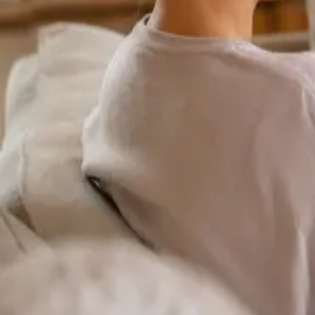
Duration
15 min
Más información
:
Cardiología Especialista
Reservar cita
Specialist
Consulta Online Flebologia y Linfologia
From
€150
Duration
30 min
Más información
:
Consulta Online Flebologia y Linfologia