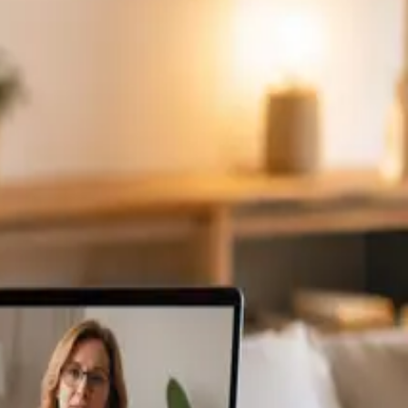
ponibles
Specialist
Consulta Diagnostico vascular
From
€170