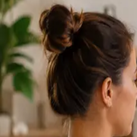
Consultas con e
Los perfiles se actualizan a medida que el equipo crece.
1
/
2
Specialist
Cardiología Especialista
From
€79