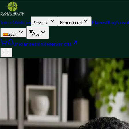
Inicio
Médicos
Planes
Blog
Nosot
Servicios
Herramientas
Spain
es
Iniciar sesión
Reservar cita