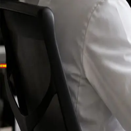
+
+
Spain · Especialistas
Conoce a
nuestros
registrados
especialistas.
Especialistas colegiados para ejercer en Spain,
disponibles para consultas en línea seguras.