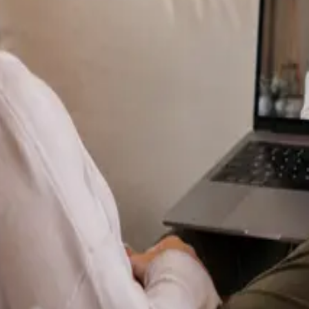
Specialist
Dermatología Especialista
From
€70
Duration
15 min
Más información
:
Dermatología Especialista
Reservar