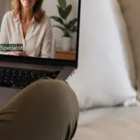
Duration
30 min
Más información
:
Consulta Diagnostico vascular
Reservar cita
Specialist
Psicología Clínica
From
€120
Duration
45 min
Más información
:
Psicología Clínica
Reservar cita