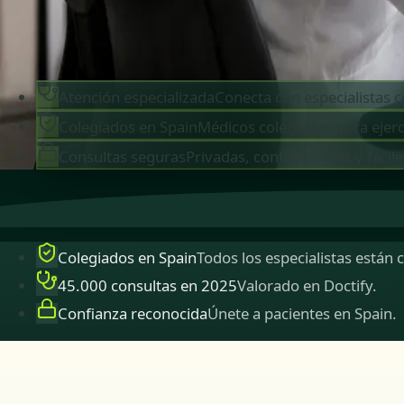
Reservar cita
Ver perfiles
Atención especializada
Conecta con especialistas c
Colegiados en Spain
Médicos colegiados para ejerc
Consultas seguras
Privadas, confidenciales y fácile
Colegiados en Spain
Todos los especialistas están 
45.000 consultas en 2025
Valorado en Doctify.
Confianza reconocida
Únete a pacientes en Spain.