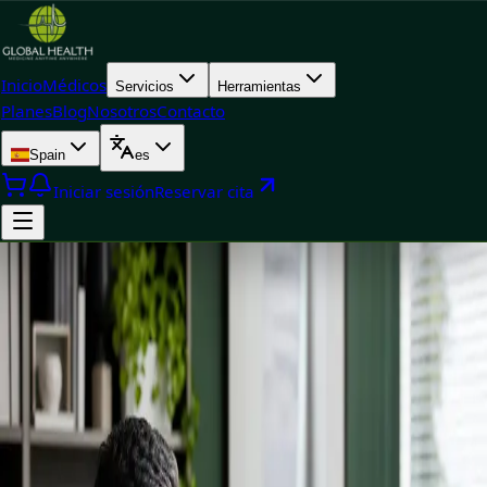
Inicio
Médicos
Servicios
Herramientas
Planes
Blog
Nosotros
Contacto
Spain
es
Iniciar sesión
Reservar cita