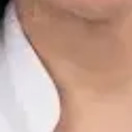
Dr. Alfredo del Valle Moreno Montañez
Registro
· Verificado
CGCOM | 282885136
Idiomas
Spanish, English
Reservar cita
Ver perfil
Javier Villarte Betancor — Psychologist, Global Health Spain
Javier Villarte Betancor — Psychologist at Global Health Spain.
Book an online video consultation.