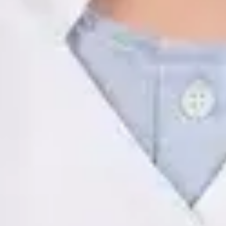
ES
Psicología Clínica
Javier Villarte Betancor
Registro
· Verificado
COP | AO14346
Idiomas
Spanish
Reservar cita
Ver perfil