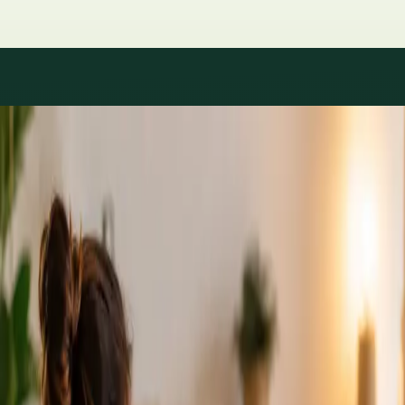
Áreas de especialidad
Consultas con especialistas
disponibles
Los perfiles se actualizan a medida que el equipo crece.
1
/
2
Specialist
Cardiología Especialista