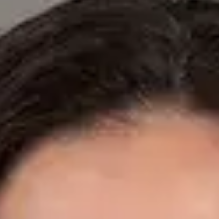
Especialistas registrados en los colegios médicos nacionales.
Dr. Fidel Ernesto Mesa Prado — Cardiologist, Global Health
Spain Dr. Fidel Ernesto Mesa Prado — Cardiologist at Global
Health Spain. Book an online video consultation.
ES
Cardiología Especialista
Dr. Fidel Ernesto Mesa Prado
Registro
· Verificado
CGCOM | 292911355