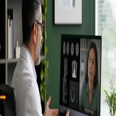
+
+
Spain · Especialistas
Conoce a
nuestros