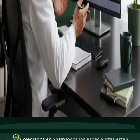
registrados
especialistas.
Especialistas colegiados para ejercer en Spain,
disponibles para consultas en línea seguras.
Reservar cita
Ver perfiles
Atención especializada
Conecta con especialistas con
experiencia en línea.
Colegiados en Spain
Médicos colegiados para ejercer
en Spain.
Consultas seguras
Privadas, confidenciales y fáciles de
reservar.
Colegiados en Spain
Todos los especialistas están