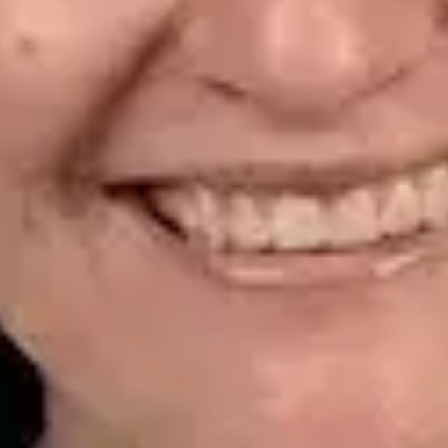
CGCOM | 464628929
Idiomas
Spanish
Reservar cita
Ver perfil
Dr. Alfredo del Valle Moreno Montañez — Dermatologist,
Global Health Spain Dr. Alfredo del Valle Moreno Montañez —
Dermatologist at Global Health Spain. Book an online video
consultation.
ES
Dermatología Especialista