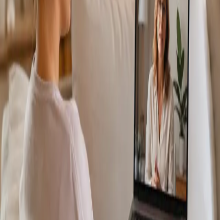
Más información
:
Consulta Diagnostico vascular
Reservar
cita
Specialist
Consulta Online Flebologia y Linfologia
From
€150
Duration
30 min
Más información
:
Consulta Online Flebologia y Linfologia
Reservar cita
Specialist
Dermatología Especialista