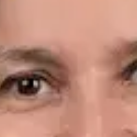
Idiomas
Spanish, English
Reservar cita
Ver perfil
Dr. Leandro Wang — General Medicine Doctor, Global Health
Spain Dr. Leandro Wang — General Medicine Doctor at Global
Health Spain. Book an online video consultation.
ES
Consulta Diagnostico vascular, Consulta Online Flebologia y
Linfologia
Dr. Leandro Wang
Registro
· Verificado