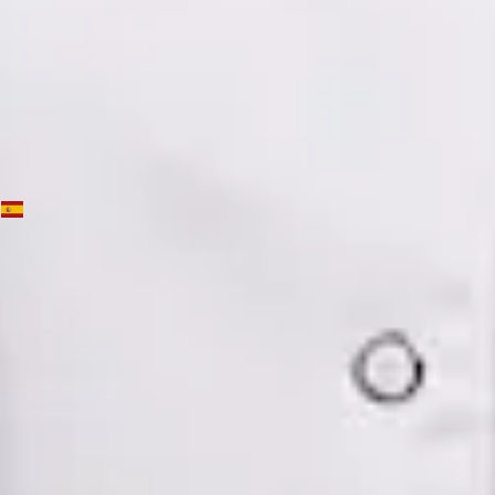
Dra. Mónica Fabiana Cornejo Román — Psychiatrist, Global
Health Spain Dra. Mónica Fabiana Cornejo Román —
Psychiatrist at Global Health Spain. Book an online video
consultation.
ES
Psiquiatría Especialista
Dra. Mónica Fabiana Cornejo Román
Registro
· Verificado
CGCOM | 64182