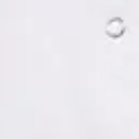
Tomás Ruiz Palacios — Psychologist, Global Health Spain
Tomás Ruiz Palacios — Psychologist at Global Health Spain.
Book an online video consultation.
ES
Psicología Clínica
Tomás Ruiz Palacios
Registro
· Verificado
COP | MUO5691
Idiomas
Spanish, Italian
Reservar cita
Ver perfil