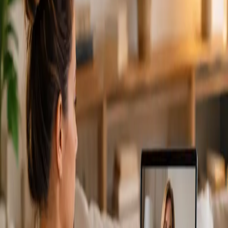
From
€79
Duration
15 min
Más información
:
Cardiología Especialista
Reservar cita
Specialist
Consulta Diagnostico vascular
From
€170
Duration
30 min