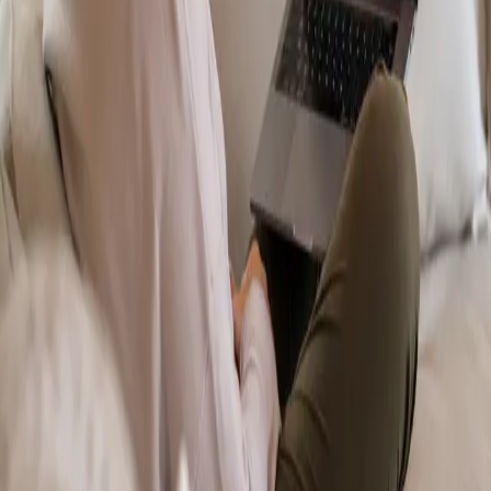
From
€70
Duration
15 min
Más información
:
Dermatología Especialista
Reservar cita
Specialist
Psicología Clínica
From
€120
Duration
45 min