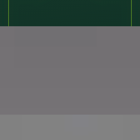
Disponível hoje
A maioria das
consultas em 24 horas
Clínicos
verificados
Verificação de
identidade e licença
Consulta online
Privada,