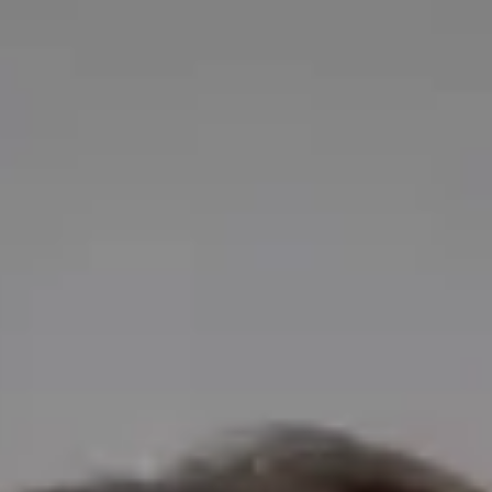
segura e conveniente
Diretor Clínico
Médico de Clínica Geral
Dr Tiago Miguel Figueira
OM | 77986
·
General Division
English, Portuguese,
Spanish, French