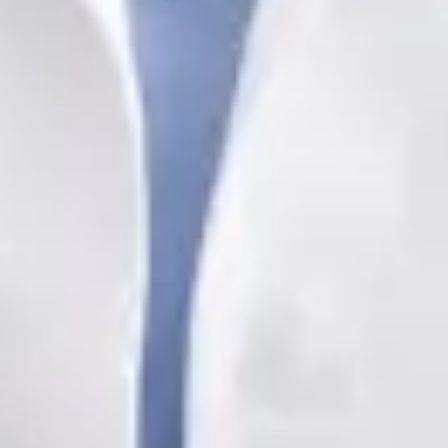
Andrade
Registo
· Verificado
OM | 78297
Idiomas
Portuguese, English, Spanish
Escolher horário
Ver perfil
Médica de Clínica Geral
Dra. Nádia Cavaco