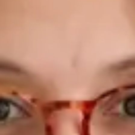
falado ou do tempo de espera disponível. No âmbito da Global
Health Portugal, o Dr. Figueira oferece consultas de clínica
geral online disponíveis hoje — incluindo consultas no mesmo
dia para doença aguda, renovação de receitas, atestados
médicos e declarações. As suas consultas estão disponíveis
para pacientes em todo o território português e as receitas
emitidas são legalmente válidas em qualquer farmácia
portuguesa. O que trata: Doença aguda — infeções
respiratórias, febre, gripe, dor de garganta, infeções do ouvido
Infeções urinárias e saúde sexual Gestão de doenças crónicas
— hipertensão, diabetes, problemas da tiróide, colesterol
elevado Problemas dermatológicos — eczema, acne, erupções
cutâneas, reações alérgicas Saúde da mulher e do homem —
contraceção, preocupações hormonais, saúde masculina
Cuidados preventivos — avaliações de saúde, aconselhamento
sobre estilo de vida, rastreios Medicina de viagem — consultas
pré-viagem, aconselhamento vacinal, prescrições para viagem
Gestão do peso — abordagem médica baseada em