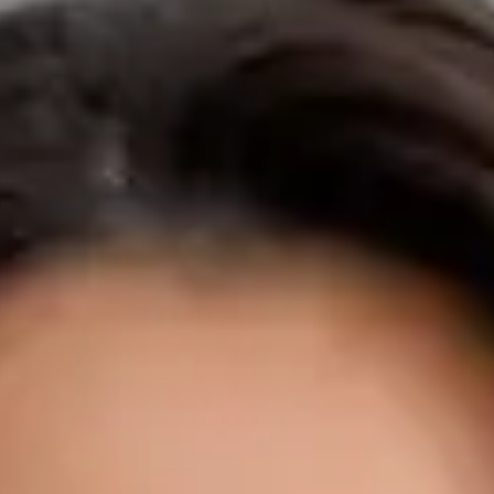
O Dr. Tiago Miguel Figueira é médico (MUDr.) formado em
Medicina Geral pela Universidade de Masaryk, Faculdade de
Medicina de Brno — uma das escolas médicas mais
reconhecidas internacionalmente na Europa — com
experiência clínica em Portugal, Irlanda e República Checa.
Antes de se dedicar integralmente à medicina online, o Dr.
Figueira exerceu funções de Senior House Officer em Cirurgia
Geral no Tipperary University Hospital, na Irlanda, onde
adquiriu experiência prática em cuidados agudos, medicina
perioperatória, assistência cirúrgica e resposta a emergências.
Esta experiência hospitalar confere-lhe a base clínica para
reconhecer quando uma situação requer atenção urgente — e
quando não requer. Atualmente, como Diretor Clínico da
Global Health Irlanda e Portugal, o Dr. Figueira lidera a
prestação de cuidados primários online em ambos os
mercados — de Dublin a Lisboa e em todo o território
nacional. Tornou-se médico online porque acredita que
cuidados de saúde de qualidade devem estar disponíveis para
todos — independentemente do local de residência, do idioma