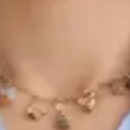
Registo
· Verificado
OM | 60410
Credentials
Sociedade Portuguesa de Cardiologia
Idiomas
English, Portuguese, French
Escolher horário
Ver perfil
Oncologista Clínica
Dra Ana Varges Gomes