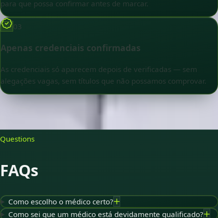
para que possa confirmar antes de marcar.
03
Apenas credenciais confirmadas
As credenciais só aparecem depois de verificadas — sem
alegações vagas, sem títulos que não possamos comprovar.
Questions
FAQs
Como escolho o médico certo?
Como sei que um médico está devidamente qualificado?