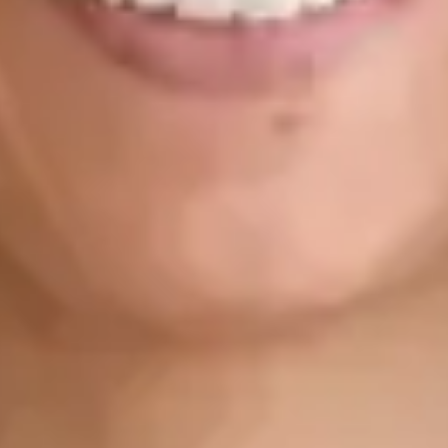
Registo
· Verificado
OPP | 31618
Idiomas
Portuguese, English
Escolher horário
Ver perfil
Cardiologista
Dra. Ana Leal Neto