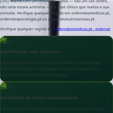
(ON). Marca com um clínico específico — não um call centre,
não uma escala anónima — e é esse clínico que realiza a sua
consulta. Verifique qualquer registo em ordemdosmedicos.pt,
ordemdospsicologos.pt ou ordemdosnutricionistas.pt.
Verifique qualquer registo em
ordemdosmedicos.pt
- external
01
Identificado, não anónimo
Cada perfil contém o nome real do clínico, o número de
registo no organismo regulador e a especialidade. Sem
escalas ocultas por trás da marcação.
02
Verificável de forma independente
Cada registo tem ligação directa ao registo público oficial,