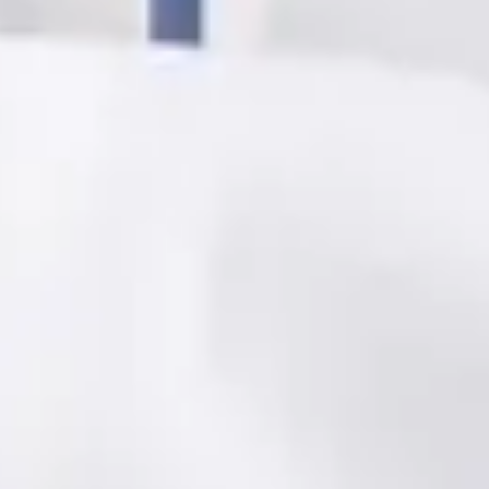
Registo
· Verificado
OM | 73521
General Division
Idiomas
Portuguese
Escolher horário
Ver perfil
1
/
3
Todos os médicos em Portugal