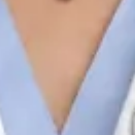
Registo
· Verificado
OM | 44172
Colégio Especialidade Oncologia
Idiomas
English, Spanish, French, Portuguese
Escolher horário
Ver perfil
Médica e Psicóloga Clínica
Dra. Joana Branco Maia