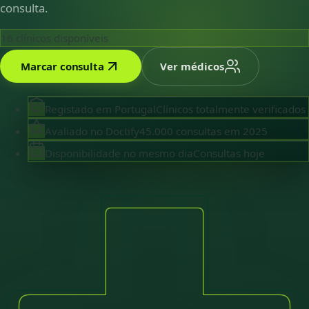
consulta.
16
clínicos disponíveis
Marcar consulta
Ver médicos
Registado em Portugal
Clínicos totalmente verificados
Avaliado no Doctify
45.000 consultas em 2025
Disponibilidade no mesmo dia
Consultas hoje