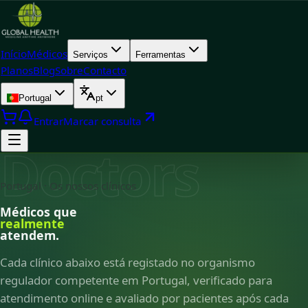
Início
Médicos
Serviços
Ferramentas
Planos
Blog
Sobre
Contacto
Portugal
pt
Entrar
Marcar consulta
Doctors
Portugal · Os nossos clínicos
Médicos que
realmente
atendem.
Cada clínico abaixo está registado no organismo
regulador competente em Portugal, verificado para
atendimento online e avaliado por pacientes após cada