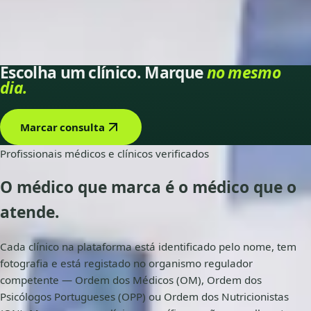
Dr Telmo Coelho
— Psiquiatra
Dr Vitor Hugo de Matos Pais
— Médico de Medicina Geral
e Familiar
Escolha um clínico. Marque
no mesmo
dia.
Marcar consulta
Profissionais médicos e clínicos verificados
O médico que marca é o médico que o
atende
.
Cada clínico na plataforma está identificado pelo nome, tem
fotografia e está registado no organismo regulador
competente — Ordem dos Médicos (OM), Ordem dos
Psicólogos Portugueses (OPP) ou Ordem dos Nutricionistas