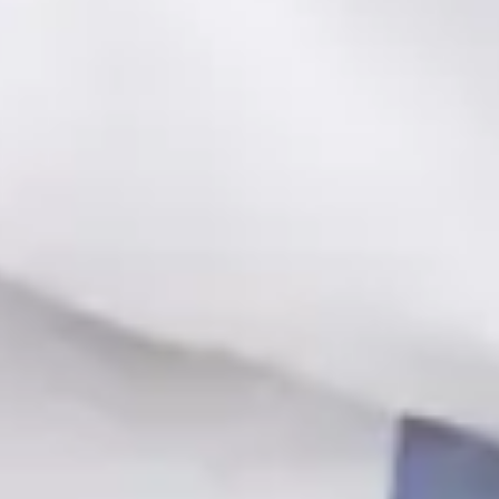
Beatriz Carvalho
— Psicóloga Clínica
Dra. Ana Leal Neto
— Cardiologista
Dra Ana Varges Gomes
— Oncologista Clínica
Dra. Joana Branco Maia
— Médica e Psicóloga Clínica
Dra. Margarida Domingues e Andrade
— Médica de
Clínica Geral e Medicina Familiar
Dra. Nádia Cavaco
— Médica de Clínica Geral
Dr Egas Moura
— Pediatra
Dr Joao de Oliveira e Silva
— Médico de Clínica Geral e
Medicina Familiar
Dr Lucas Alvarenga Berto
— Médico de Clínica Geral
Dr Martim Delgado
— Médico de Clínica Geral e
Medicina Familiar
Dr Pedro Santos
— Oncologista Médico
Dr Ruben Pereira
— Médico de Clínica Geral —
Psiquiatria e Medicina Desportiva
Dr Rui Diogo Rodrigues
— Médico de Clínica Geral e
Medicina Familiar