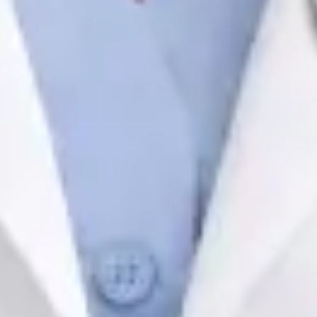
Registo
· Verificado
OM | 64572
General Division
Idiomas
Portuguese, English, Spanish
Escolher horário
Ver perfil
Médica de Clínica Geral e Medicina Familiar
Dra. Margarida Domingues e