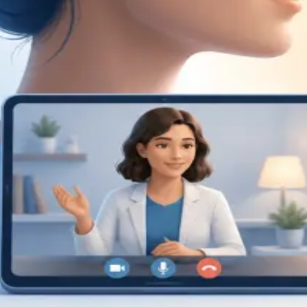
Specialist
Consulta de Psicologia
Consulta com psicóloga registada na Ordem dos
Psicólogos Portugueses. Avaliação psicológica e terapia
baseada em evidência, por videochamada segura.
Marque já.
From
€120
Duration