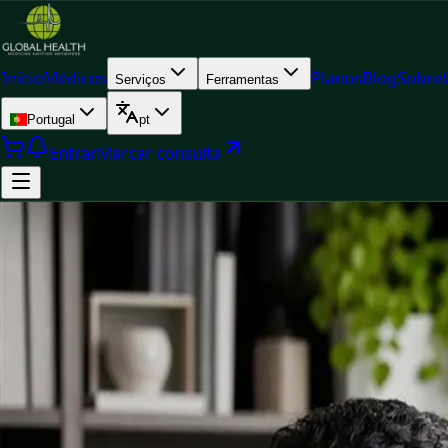
Início
Médicos
Planos
Blog
Sobre
Serviços
Ferramentas
Portugal
pt
Entrar
Marcar consulta