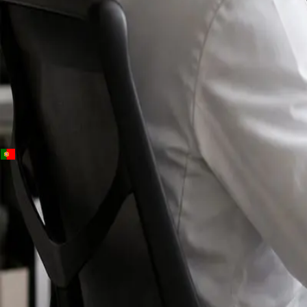
+
+
Portugal · Especialistas
Specialist
consultation
Connect with specialists across cardiology,
dermatology, nutrition and more.
Book specialist consultation
Ver perfis