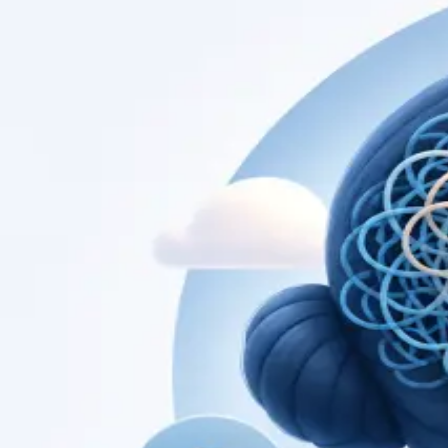
Consultas de es
Perfis actualizados à medida que a equipa cresce.
Specialist
Consulta de Cardiologia
Consulta com cardiologista registado na Ordem
dos Médicos. Avaliação de risco cardiovascular,
gestão de doença cardíaca, e segundas opiniões,
por videochamada segura.
From
€79