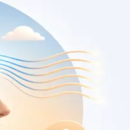
oníveis
Specialist
Consulta de Oncologia
Segunda opinião independente sobre diagnóstico ou
plano de tratamento oncológico, com oncologista médico
registado na Ordem dos Médicos. Apoio também em
cuidados paliativos. Marque já.
From
€150