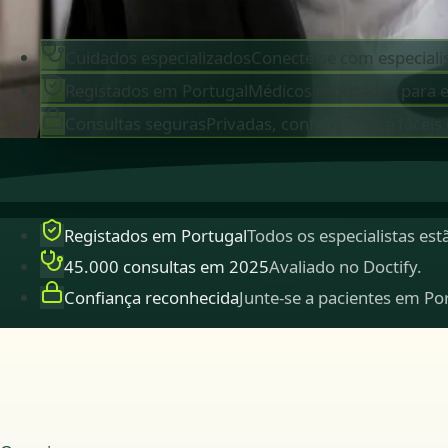
Cuidados especializados
Conecte-se com especialis
Registados em Portugal
Médicos registados para 
Consultas seguras
Privadas, confidenciais e fáceis
Registados em Portugal
Todos os especialistas es
45.000 consultas em 2025
Avaliado no Doctify.
Confiança reconhecida
Junte-se a pacientes em Po