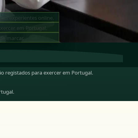
tas experientes online.
exercer em Portugal.
 de marcar.
tão registados para exercer em Portugal.
rtugal.