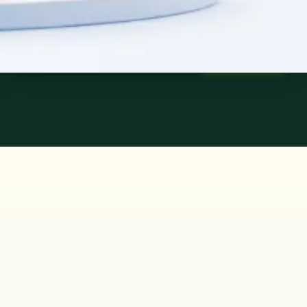
45 min
Saiba mais
:
Consulta de Psiquiatria
Marcar consulta