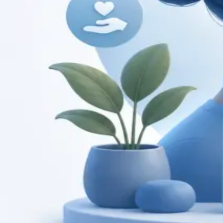
Duration
15 min
Saiba mais
:
Consulta de Cardiologia
Marcar consulta
Specialist
Consulta de Pediatria
Consulta com pediatra registado no Colégio de Pediatria
da Ordem dos Médicos. Avaliação especializada para
condições complexas, crónicas, e de desenvolvimento,
por videochamada.
From
€80
Duration