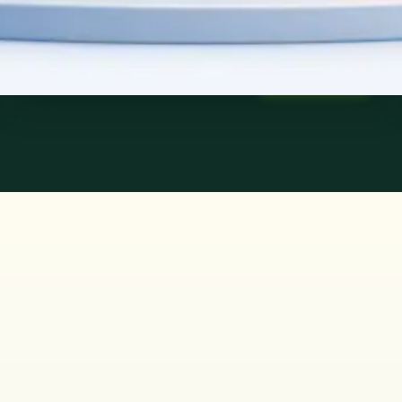
45 min
Saiba mais
:
Consulta de Psicologia
Marcar consulta