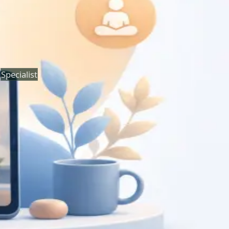
Duration
30 min
Saiba mais
:
Consulta de Oncologia
Marcar consulta
Specialist
Consulta de Psiquiatria
Consulta com psiquiatra registado na Ordem dos
Médicos. Avaliação psiquiátrica especializada, revisão de
diagnóstico, e gestão de saúde mental, por
videochamada segura.
From
€150
Duration