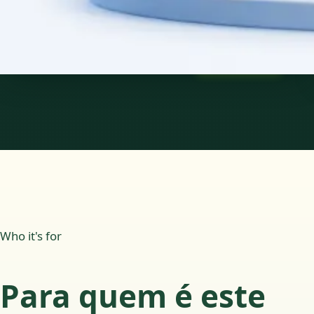
15 min
Saiba mais
:
Consulta de Pediatria
Marcar consulta
Who it's for
Para quem é este