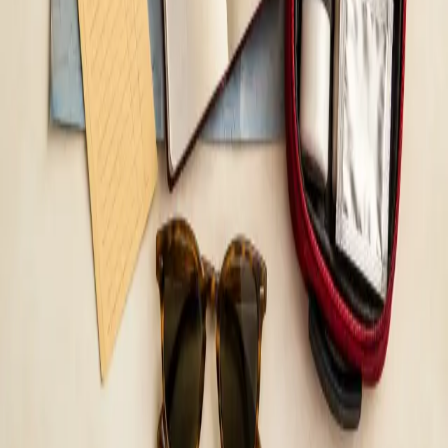
A doua opinie medicală — evaluare clinică
independentă
Doriți să verificați un diagnostic, un plan de tratament sau o
recomandare medicală importantă? Medicii noștri autorizați
CMR oferă o a doua opinie clară, structurată și independentă
prin consultație video.
De la
lei115
Durată
15 min
Aflați mai multe
:
A doua opinie medicală — evaluare clinică
independentă
Rezervă consultație
General