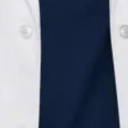
Pediatru
Dr Alexandra Palaga
Înregistrare
· Verificat
Colegiul Medicilor din România | 159625
Credentials
Medic specialist pediatru
Membră trainee ESPGHAN
Limbi
Romanian, English