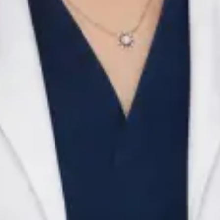
față în față. Este cunoscut pentru valorile etice solide, gândirea
analitică și comunicarea clară — calități pe care anii petrecuți
în terapie intensivă le formează mai bine decât oricare alt
mediu clinic. Calificări: EDAIC Partea I — European Board of
Anaesthesiology Medic specialist — Anestezie și Terapie
Intensivă Rezidențiat ATI — Spitalul Clinic de Urgență
Floreasca, București Medic registrator ATI — Spitalul
Universitar Tallaght, Irlanda Medic registrator ATI — Spitalul
Universitar Mater Misericordiae, Dublin Absolvent —
Facultatea de Medicină, UMF Craiova Înregistrat la Colegiul
Medicilor din România (CMR nr. 152462)
Rezervă cu Robert
Vezi profil
Dr Alexandra Palaga — Pediatru, Global Health Romania Dr
Alexandra Palaga is a Pediatru registered in Romania. Book an
online consultation with Global Health.
RO