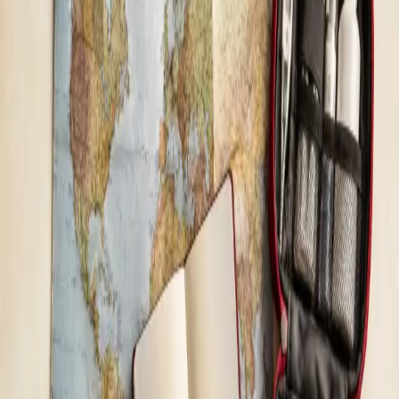
Reînnoirea tratamentului — evaluare clinică și
prescripție online
Urmați deja un tratament stabil? Medicii noștri autorizați CMR
revizuiesc schema actuală, verifică siguranța continuării și emit
prescripție electronică atunci când acest lucru este adecvat
clinic.
De la
lei65
Durată
15 min
Aflați mai multe
:
Reînnoirea tratamentului — evaluare clinică
și prescripție online
Rezervă consultație
General