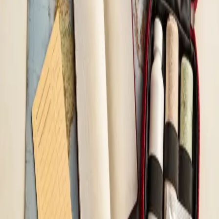
Consultație pediatrică de medicină generală —
online, în aceeași zi
Copilul dumneavoastră este bolnav sau aveți nevoie de sfat
medical rapid? Medicii noștri autorizați CMR evaluează
simptomele copilului prin consultație video securizată și vă
oferă recomandări clare pentru pașii următori.
De la
lei185
Durată
15 min
Aflați mai multe
:
Consultație pediatrică de medicină generală
— online, în aceeași zi
Rezervă consultație
General