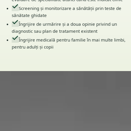
Screening și monitorizare a sănătății prin teste de
sănătate ghidate
Îngrijire de urmărire și a doua opinie privind un
diagnostic sau plan de tratament existent
Îngrijire medicală pentru familie în mai multe limbi,
pentru adulți și copii
Echipa
3
medici înregistrați
Voi vedea mereu
același medic?
Fiecare consultație este cu cineva autorizat acolo unde vă
aflați. Fără call centre, fără rotație de necunoscuți — medicul
de pe ecran este medicul din profil.