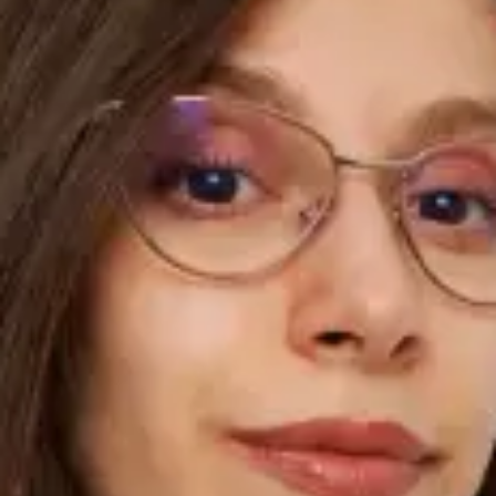
Intensivă, care activează ca medic de familie pe platforma
Global Health România. Experiența sa în unele dintre cele mai
solicitante medii clinice din România și Irlanda îi conferă o
profunzime diagnostică rar întâlnită în medicina primară
online. A absolvit Facultatea de Medicină a Universității de
Medicină și Farmacie din Craiova și a efectuat rezidențiatul în
ATI la Spitalul Clinic de Urgență Floreasca din București — unul
dintre cele mai active spitale de urgență din România. Și-a
continuat formarea în Irlanda ca medic registrator ATI la
Spitalul Universitar Tallaght și la Spitalul Universitar Mater
Misericordiae din Dublin. În prezent practică la un spital de
nivel IV din București — cel mai înalt nivel de complexitate din
sistemul românesc. Pregătirea în terapie intensivă nu
înseamnă că Dr. Brînduș tratează doar urgențe. Înseamnă că
știe exact când ceva este urgent și când nu — una dintre cele
mai valoroase abilități într-o consultație online, unde
evaluarea precisă a situației clinice este esențială. Deține
Diploma Europeană în Anestezie și Terapie Intensivă (EDAIC),