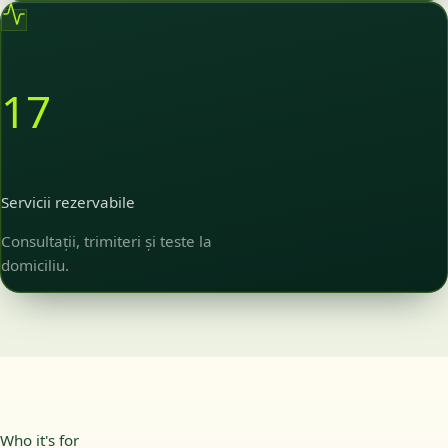
17
Servicii rezervabile
Consultații, trimiteri și teste la
domiciliu.
Who it's for