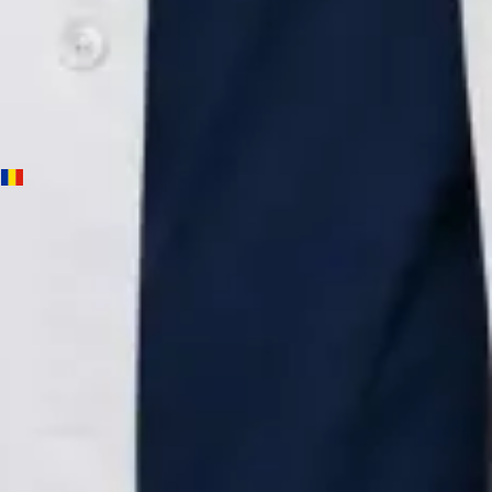
Alegeți o oră
Vezi profilul
Dr Andreea Lorena Bica — Neurolog, Global Health Romania
Dr Andreea Lorena Bica is a Neurolog registered in Romania.
Book an online consultation with Global Health.
RO
Neurolog
Dr Andreea Lorena Bica
Înregistrare
· Verificat
Colegiul Medicilor din România | 147502
Credentials