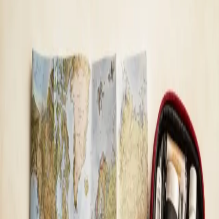
General
Medic online — fără înregistrare, fără sală de
așteptare, în aceeași zi
Majoritatea pacienților încep aici. Alege un
interval disponibil cu un medic înregistrat în țara
ta.
De la
lei115
Durată
15 min
Aflați mai multe
:
Medic online — fără înregistrare, fără sală de
așteptare, în aceeași zi
Rezervă consultație
General