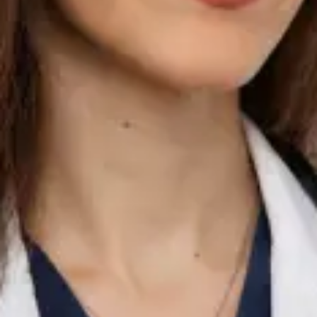
Partea I. Ce tratează: Afecțiuni acute — infecții respiratorii,
febră, gripă, dureri în gât, infecții ale urechii Infecții urinare și
simptome urinare Managementul bolilor cronice —
hipertensiune, diabet, astm, reflux, colesterol ridicat,
hipotiroidism Probleme dermatologice — erupții cutanate,
eczemă, acnee, reacții alergice cutanate Sănătatea bărbaților
și femeilor — anticoncepție, probleme hormonale, sănătate
sexuală Sănătate mintală — anxietate, depresie, management
al stresului și trimitere la specialist Îngrijire preventivă —
evaluări de sănătate, consiliere privind stilul de viață,
recomandări de screening Managementul durerii — evaluarea
și managementul durerii cronice și postoperatorii Sfaturi
perioperatorii — pregătire pre-operatorie, întrebări despre
anestezie, recuperare post-operatorie Reînnoirea prescripțiilor
și revizuirea medicației Adeverințe medicale și scrisori
medicale Trimiteri pentru investigații, analize de laborator sau
consultații de specialitate Abordarea sa: Fiecare consultație cu
Dr. Brînduș este personalizată, bazată pe dovezi și condusă la
același standard clinic pe care l-ați aștepta de la o consultație