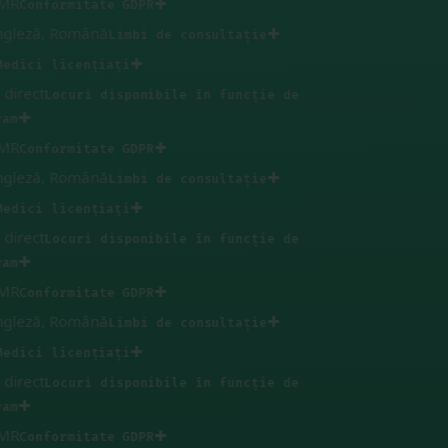
✚
Conformitate GDPR
eză, Română
✚
Limbi de consultație
✚
ici licențiați
rect
Locuri disponibile în funcție de
✚
✚
Conformitate GDPR
eză, Română
✚
Limbi de consultație
✚
ici licențiați
rect
Locuri disponibile în funcție de
✚
✚
Conformitate GDPR
eză, Română
✚
Limbi de consultație
✚
ici licențiați
rect
Locuri disponibile în funcție de
✚
✚
Conformitate GDPR