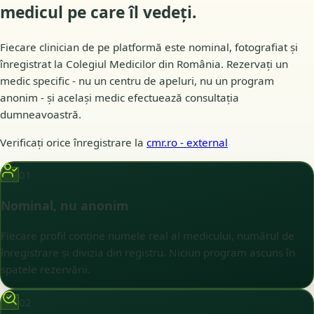
medicul pe care îl
vedeți
.
Fiecare clinician de pe platformă este nominal, fotografiat și
înregistrat la Colegiul Medicilor din România. Rezervați un
medic specific - nu un centru de apeluri, nu un program
anonim - și același medic efectuează consultația
dumneavoastră.
Verificați orice înregistrare la
cmr.ro
- external
01
Nominal, nu anonim
Fiecare profil conține numele real al medicului, numărul de
înregistrare și divizia din registru. Niciun program ascuns în
spatele rezervării.
02