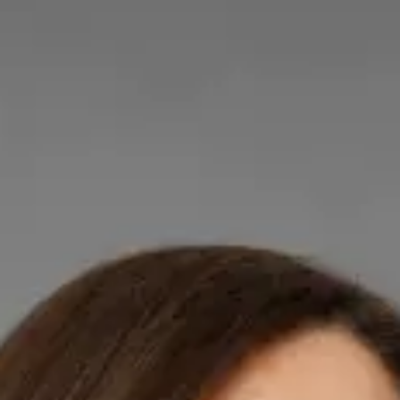
Dr Robert Gabriel Brindus — Medic de Familie, Global Health
Romania Dr Robert Gabriel Brindus is a Medic de Familie
registered in Romania. Book an online consultation with Global
Health.
Director clinic
Medic de Familie
Dr Robert Gabriel Brindus
Colegiul Medicilor din România | 152462
EDAIC
Partea I · Medic specialist — Anestezie și Terapie Intensivă
Romanian, English
Dr. Robert Brînduș — Medic de Familie Dr. Robert Brînduș este
medic cu formare specializată în Anestezie și Terapie