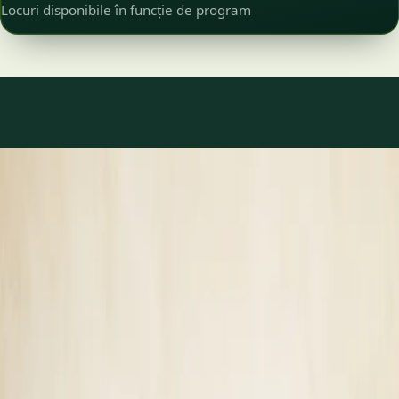
Locuri disponibile în funcție de program
Ce tratăm
Îngrijire pentru ce se
întâmplă cu adevărat.
Medic de familie
14
Specialist
3
Toate
17
1
/
3