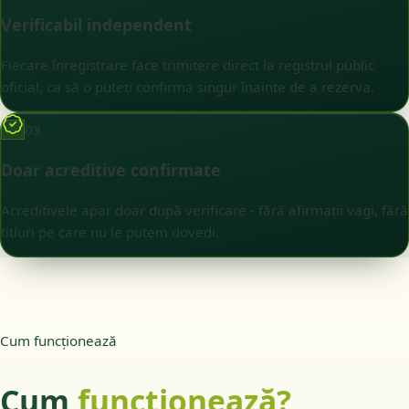
Verificabil independent
Fiecare înregistrare face trimitere direct la registrul public
oficial, ca să o puteți confirma singur înainte de a rezerva.
03
Doar acreditive confirmate
Acreditivele apar doar după verificare - fără afirmații vagi, fără
titluri pe care nu le putem dovedi.
Cum funcționează
Cum
funcționează?