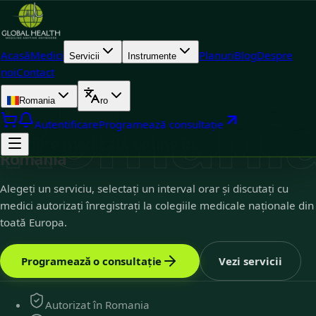
Acasă
Medici
Planuri
Blog
Despre
Servicii
Instrumente
noi
Contact
Romani
Romania
ro
Romania
3
disponibil
Autentificare
Programează consultație
Îngrijire medicală online în
România
Alegeți un serviciu, selectați un interval orar și discutați cu
medici autorizați înregistrați la colegiile medicale naționale din
toată Europa.
Programează o consultație
Vezi servicii
Autorizat în Romania