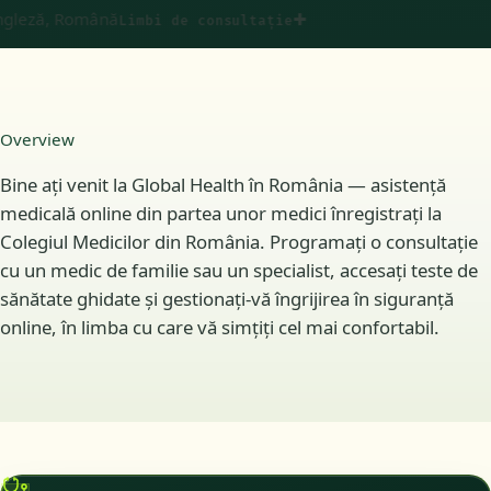
eză, Română
✚
Limbi de consultație
Overview
Bine ați venit la Global Health în România — asistență
medicală online din partea unor medici înregistrați la
Colegiul Medicilor din România. Programați o consultație
cu un medic de familie sau un specialist, accesați teste de
sănătate ghidate și gestionați-vă îngrijirea în siguranță
online, în limba cu care vă simțiți cel mai confortabil.