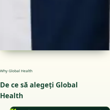
Medic specialist — Neurologie
Limbi
Romanian, English
Alegeți o oră
Vezi profilul
Why Global Health
De ce să alegeți Global
Health