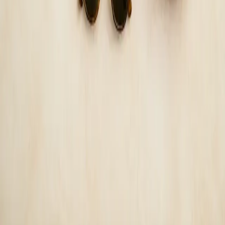
Consultație de medicină de călătorie — evaluare
medicală înainte de plecare
Călătoriți din România într-o zonă cu risc de malarie sau într-o
destinație cu cerințe speciale de vaccinare? Medicii noștri
autorizați CMR evaluează riscurile, oferă recomandări
personalizate și prescriu profilaxie antimalarică atunci când
este indicat clinic.
De la
lei160
Durată
15 min
Aflați mai multe
:
Consultație de medicină de călătorie —
evaluare medicală înainte de plecare
Rezervă consultație