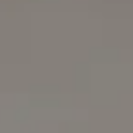
Screening și monitorizare a sănătății prin teste de
sănătate ghidate
Îngrijire de urmărire și a doua opinie privind un
diagnostic sau plan de tratament existent
Îngrijire medicală pentru familie în mai multe limbi,
pentru adulți și copii
Echipa
16
medici înregistrați
Voi vedea mereu
același medic?
Fiecare consultație este cu cineva autorizat acolo unde vă
aflați. Fără call centre, fără rotație de necunoscuți — medicul
de pe ecran este medicul din profil.
Dr Tiago Miguel Figueira — General Practitioner, Global Health