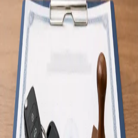
General
Consultație de Sănătate pentru Călători
Călătoriți în străinătate? Medicii noștri, înregistrați la Ordinul
Medicilor, evaluează riscurile specifice destinației și vă
sfătuiesc cu privire la vaccinare și profilaxie, prin
videoconferință securizată. Programați-vă acum.
De la
€50
Durată
15 min
Aflați mai multe
:
Consultație de Sănătate pentru Călători
Rezervă consultație
General