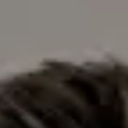
Toate
Medic de familie
Specialist
PT
Psiholog
Beatriz Carvalho
Înregistrare
· Verificat
OPP | 31618
Limbi
Portuguese, English
Alegeți o oră
Vezi profilul
Dra. Ana Leal Neto — General Practitioner, Global Health