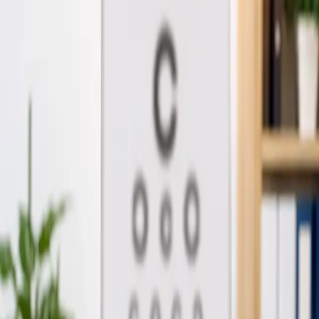
Medic de familie
18
Specialist
5
Toate
23
1
/
4
General
Consultație de Medicină Generală Online în
Portugalia
Majoritatea pacienților încep aici. Alege un
interval disponibil cu un medic înregistrat în țara
ta.
De la
€39
Durată
15 min