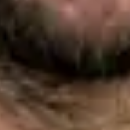
Portugal. Book an online video consultation.
PT
Medic Generalist
Dra. Nádia Cavaco
Înregistrare
· Verificat
OM | 73521
Divizia Generală
Limbi
Portuguese