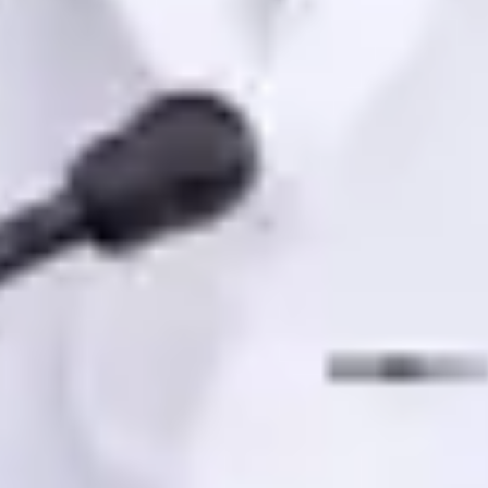
Pedro Santos — Oncologist at Global Health Portugal. Book an
online video consultation.
PT
Oncolog
Dr Pedro Santos
Înregistrare
· Verificat
OM | 33133
Divizia de Specialitate
Limbi