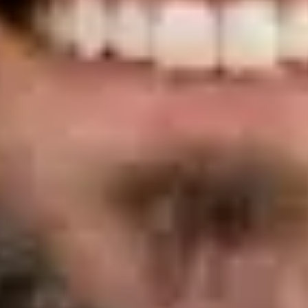
PT
Medic Generalist
Dra. Margarida Domingues e Andrade
Înregistrare
· Verificat
OM | 78297
Limbi
Portuguese, English, Spanish
Alegeți o oră
Vezi profilul
Dra. Nádia Cavaco — General Doctor, Global Health Portugal
Dra. Nádia Cavaco — General Doctor at Global Health