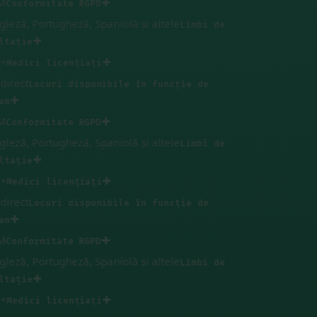
✚
onformitate RGPD
ză, Portugheză, Spaniolă și altele
Limbi de
✚
ație
✚
edici licențiați
ect
Locuri disponibile în funcție de
✚
✚
onformitate RGPD
ză, Portugheză, Spaniolă și altele
Limbi de
✚
ație
✚
edici licențiați
ect
Locuri disponibile în funcție de
✚
✚
onformitate RGPD
ză, Portugheză, Spaniolă și altele
Limbi de
✚
ație
✚
edici licențiați