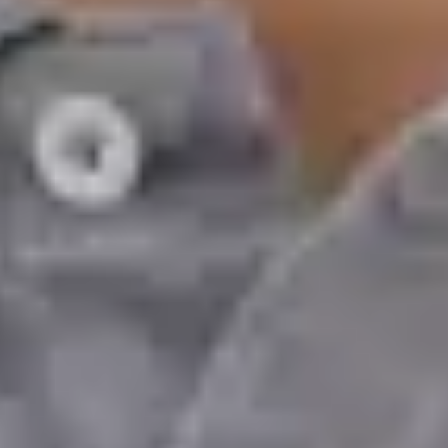
Limbi
Portuguese, English
Alegeți o oră
Vezi profilul
Dr Joao de Oliveira e Silva — Family and General Medicine,
Global Health Portugal Dr Joao de Oliveira e Silva — Family
and General Medicine at Global Health Portugal. Book an
online video consultation.
PT
Medicină de Familie și Medicină Generală
Dr Joao de Oliveira e Silva
Înregistrare
· Verificat