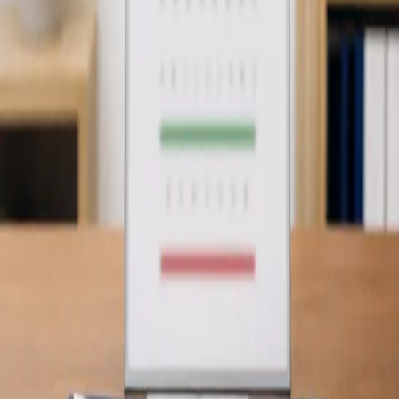
Rezervă consultație
General
Revizuirea Tratamentului în Curs
Urmați deja un tratament? Medicii noștri, înregistrați la Ordinul
Medicilor, evaluează afecțiunea dumneavoastră prin
videoconferință securizată. Continuitate de îngrijire, cu
evaluare clinică completă.
De la
€19
Durată
10 min
Aflați mai multe
:
Revizuirea Tratamentului în Curs
Rezervă
consultație