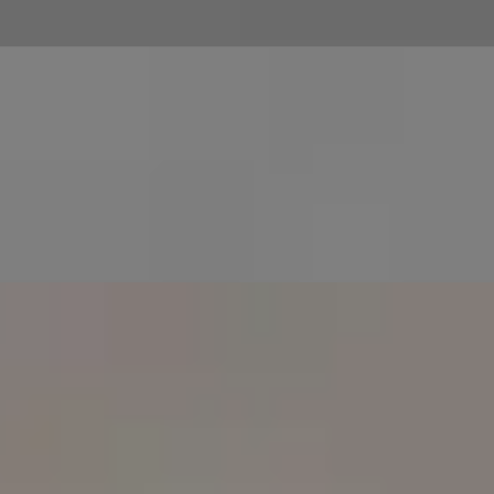
Pe cine ajutăm
Global Health sprijină pacienții cu o gamă largă de nevoi
de sănătate curente și continue, printre care:
Afecțiuni curente precum infecții, febră și accidentări
minore
Gestionarea continuă a afecțiunilor cronice precum
diabetul, hipertensiunea și astmul
Evaluare de specialitate în cardiologie, dermatologie,
endocrinologie, gastroenterologie, neurologie,
ginecologie și altele
Certificate medicale și concedii medicale atunci când
este clinic adecvat
Trimiteri pentru analize de sânge, imagistică sau
evaluare de specialitate atunci când este indicat clinic