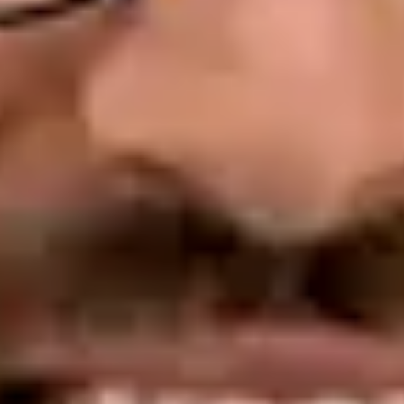
Înregistrare
· Verificat
OM | 64572
Divizia Generală
Limbi
Portuguese, English, Spanish
Alegeți o oră
Vezi profilul
Dra. Margarida Domingues e Andrade — General Doctor,
Global Health Portugal Dra. Margarida Domingues e Andrade
— General Doctor at Global Health Portugal. Book an online
video consultation.