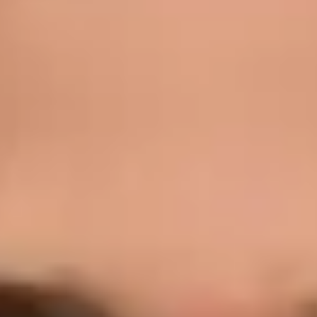
Limbi
English, Portuguese, French
Alegeți o oră
Vezi profilul
Dra Ana Varges Gomes — Oncologist, Global Health Portugal
Dra Ana Varges Gomes — Oncologist at Global Health
Portugal. Book an online video consultation.
PT
Oncolog
Dra Ana Varges Gomes
Înregistrare
· Verificat
OM | 44172