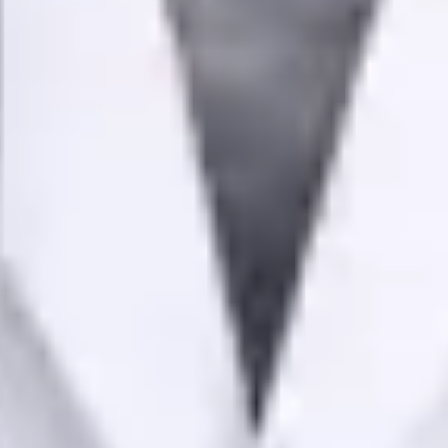
Medic Generalist
Dr Martim Delgado
Înregistrare
· Verificat
OM | 70349
Divizia Generală
Limbi
Portuguese, English, Spanish, Czech
Alegeți o oră
Vezi profilul
Dr Pedro Santos — Oncologist, Global Health Portugal Dr