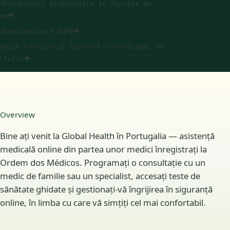
ect
Locuri disponibile în funcție de
✚
✚
onformitate RGPD
ză, Portugheză, Spaniolă și altele
Limbi de
✚
ație
Overview
Bine ați venit la Global Health în Portugalia — asistență
medicală online din partea unor medici înregistrați la
Ordem dos Médicos. Programați o consultație cu un
medic de familie sau un specialist, accesați teste de
sănătate ghidate și gestionați-vă îngrijirea în siguranță
online, în limba cu care vă simțiți cel mai confortabil.