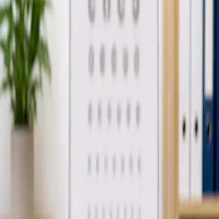
Aflați mai multe
:
Consultație de Medicină Generală Online în
Portugalia
Rezervă consultație
General
Justificare Medicală de Absență de la Muncă
Evaluare medicală online și eliberarea justificării de absență
de la muncă din cauza bolii. Medic înregistrat la Ordinul
Medicilor, document acceptat de angajatori. Programați-vă
acum.
De la
€35
Durată
15 min
Aflați mai multe
:
Justificare Medicală de Absență de la Muncă