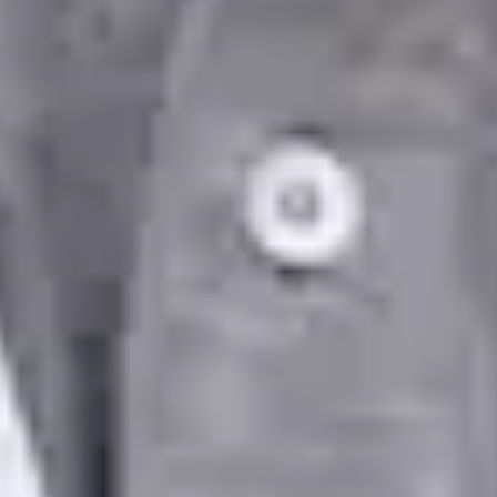
OM | 68445
Divizia Generală
Limbi
Portuguese, English
Alegeți o oră
Vezi profilul
Dr Lucas Alvarenga Berto — General Doctor, Global Health
Portugal Dr Lucas Alvarenga Berto — General Doctor at Global
Health Portugal. Book an online video consultation.
PT
Medic Generalist
Dr Lucas Alvarenga Berto