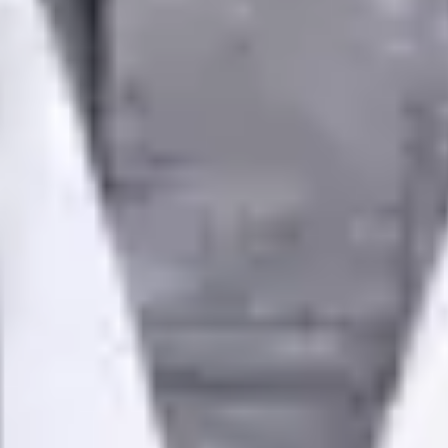
Înregistrare
· Verificat
OM | 79932
Divizia Generală
Limbi
Portuguese, English
Alegeți o oră
Vezi profilul
Dr Martim Delgado — General Doctor, Global Health Portugal
Dr Martim Delgado — General Doctor at Global Health
Portugal. Book an online video consultation.
PT