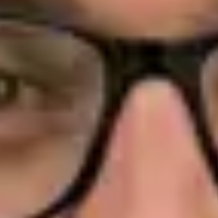
Collegiu Specialitate Oncologie
Limbi
English, Spanish, French, Portuguese
Alegeți o oră
Vezi profilul
Dra. Joana Branco Maia — General Practitioner / Psychologist,
Global Health Portugal Dra. Joana Branco Maia — General
Practitioner / Psychologist at Global Health Portugal. Book an
online video consultation.
PT
Medic de Medicină de Familie / Psiholog
Dra. Joana Branco Maia