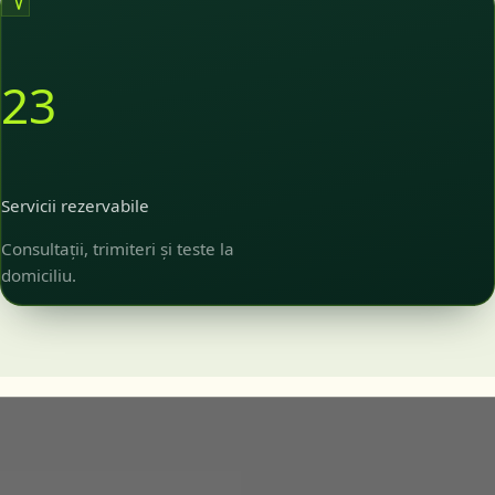
23
Servicii rezervabile
Consultații, trimiteri și teste la
domiciliu.
Who it's for