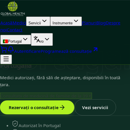
Acasă
Medici
Planuri
Blog
Despre
Servicii
Instrumente
noi
Contact
Portuga
Portugal
ro
Portugal
16
disponibil
Autentificare
Programează consultație
Îngrijire medicală online în
Portugalia
Medici autorizați, fără săli de așteptare, disponibili în toată
țara.
Consultații de medicină de familie de la 39 €
Rezervați o consultație
Vezi servicii
Autorizat în Portugal