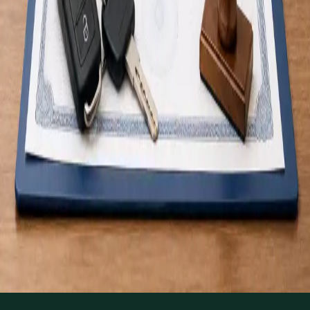
Certificat Medical pentru Permisul de Conducere
Evaluare medicală online pentru certificatul de aptitudine
pentru conducere, Grupa 1 și Grupa 2. Medic înregistrat la
Ordinul Medicilor, document acceptat de IMT. Programați-vă
acum.
De la
€30
Durată
15 min
Aflați mai multe
:
Certificat Medical pentru Permisul de
Conducere
Rezervă consultație
1
/
4