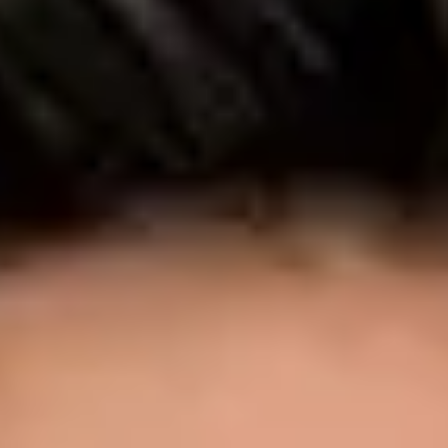
Portugal Dra. Ana Leal Neto — General Practitioner at Global
Health Portugal. Book an online video consultation.
PT
Medic de Medicină de Familie
Dra. Ana Leal Neto
Înregistrare
· Verificat
OM | 60410
Credentials
Sociedade Portuguesa de Cardiologia