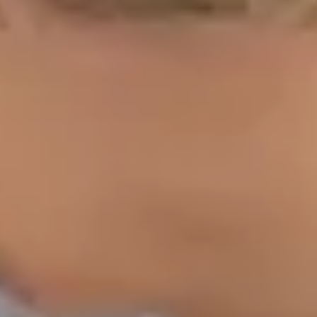
Alegeți o oră
Vezi profilul
Dr Egas Moura — Paediatrician, Global Health Portugal Dr
Egas Moura — Paediatrician at Global Health Portugal. Book
an online video consultation.
PT
Pediatru
Dr Egas Moura
Înregistrare
· Verificat
OM | 34823
Colegiul Specialitatea Pediatrie