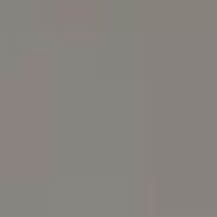
Ireland Dr Tiago Miguel Figueira — General Practitioner at
Global Health Ireland. Book an online video consultation.
Director clinic
Director Clinic
Dr Tiago Miguel Figueira
OM | 77986
·
Divizia Generală
English, Portuguese,
Spanish, French
IMC 523449. Limbi: engleza, portugheza, spaniola, ceha,
franceza.
Rezervă cu Tiago
Vezi profil