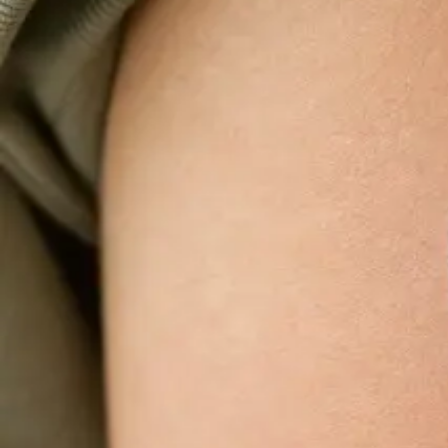
Medic online în limba engleză | Republica Ce
Majoritatea pacienților încep aici. Alege un
interval disponibil cu un medic înregistrat în țara
ta.
De la
Kč900
Durată
15 min
Aflați mai multe
:
Medic online în limba engleză | Republic
General
Reînnoirea tratamentului