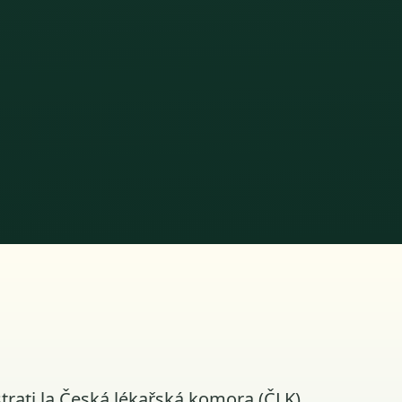
strați la Česká lékařská komora (ČLK).