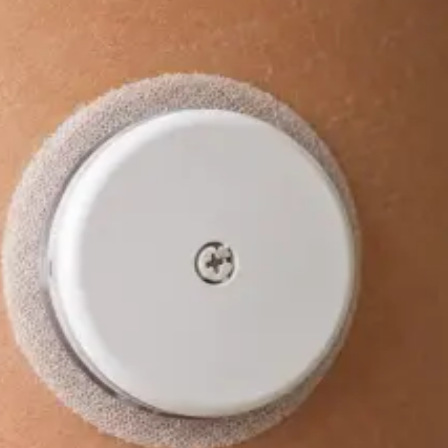
hă
a Cehă
Rezervă consultație
General
Pediatru