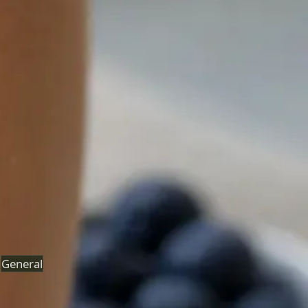
Concediu medical
Medicii noștri înregistrați la ČLK vă evaluează simptomele
prin videoconferință și eliberează eNeschopenka
electronic atunci când este indicat clinic. Programări chiar
în aceeași zi.
De la
Kč850
Durată
15 min
Aflați mai multe
:
Concediu medical
Rezervă consultație
General
Managementul greutății online