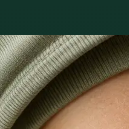
Ce tratăm
Îngrijire pentr
1
/
3
General