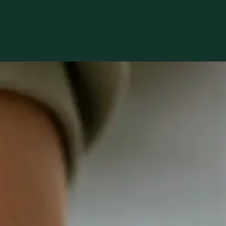
ă cu adevărat.
General