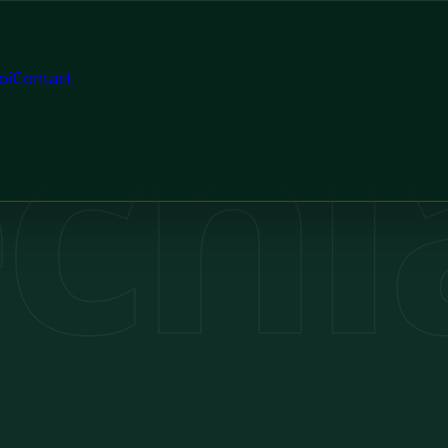
chi
oi
Contact