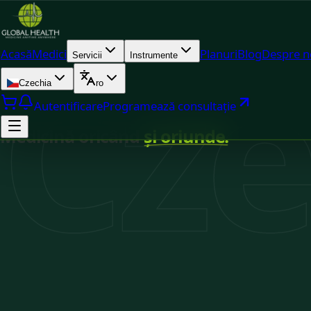
Cze
Acasă
Medici
Planuri
Blog
Despre n
Servicii
Instrumente
Czechia
ro
Autentificare
Programează consultație
Medicină oricând
și oriunde.
Autorizat în Czechia
Disponibilitate în timp real
Consultații online