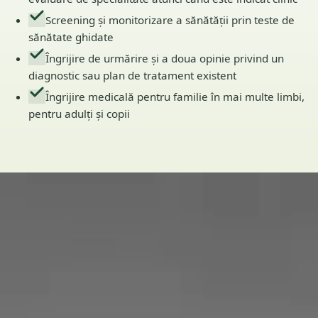
Screening și monitorizare a sănătății prin teste de
sănătate ghidate
Îngrijire de urmărire și a doua opinie privind un
diagnostic sau plan de tratament existent
Îngrijire medicală pentru familie în mai multe limbi,
pentru adulți și copii
Echipa
3
medici înregistrați
Voi vedea mereu
același medic?
Fiecare consultație este cu cineva autorizat acolo unde vă
aflați. Fără call centre, fără rotație de necunoscuți — medicul
de pe ecran este medicul din profil.