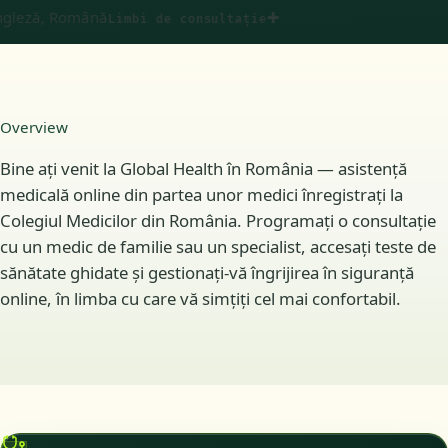
eză, Română
✚
Limbi de consultație
Overview
Bine ați venit la Global Health în România — asistență
medicală online din partea unor medici înregistrați la
Colegiul Medicilor din România. Programați o consultație
cu un medic de familie sau un specialist, accesați teste de
sănătate ghidate și gestionați-vă îngrijirea în siguranță
online, în limba cu care vă simțiți cel mai confortabil.