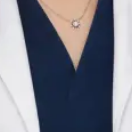
față în față. Este cunoscut pentru valorile etice solide, gândirea
analitică și comunicarea clară — calități pe care anii petrecuți
în terapie intensivă le formează mai bine decât oricare alt
mediu clinic. Calificări: EDAIC Partea I — European Board of
Anaesthesiology Medic specialist — Anestezie și Terapie
Intensivă Rezidențiat ATI — Spitalul Clinic de Urgență
Floreasca, București Medic registrator ATI — Spitalul
Universitar Tallaght, Irlanda Medic registrator ATI — Spitalul
Universitar Mater Misericordiae, Dublin Absolvent —
Facultatea de Medicină, UMF Craiova Înregistrat la Colegiul
Medicilor din România (CMR nr. 152462)
Rezervă cu Robert
Vezi profil
Dr Alexandra Palaga — Pediatru, Global Health Romania Dr
Alexandra Palaga is a Pediatru registered in Romania. Book an
online consultation with Global Health.
RO