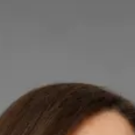
Dr Robert Gabriel Brindus — Medic de Familie, Global Health
Romania Dr Robert Gabriel Brindus is a Medic de Familie
registered in Romania. Book an online consultation with Global
Health.
Director clinic
Medic de Familie
Dr Robert Gabriel Brindus
Colegiul Medicilor din România | 152462
EDAIC
Partea I · Medic specialist — Anestezie și Terapie Intensivă
Romanian, English
Dr. Robert Brînduș — Medic de Familie Dr. Robert Brînduș este
medic cu formare specializată în Anestezie și Terapie