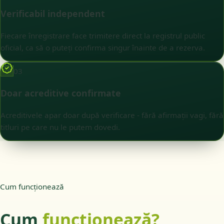
Verificabil independent
Fiecare înregistrare face trimitere direct la registrul public
oficial, ca să o puteți confirma singur înainte de a rezerva.
03
Doar acreditive confirmate
Acreditivele apar doar după verificare - fără afirmații vagi, fără
titluri pe care nu le putem dovedi.
Cum funcționează
Cum
funcționează?