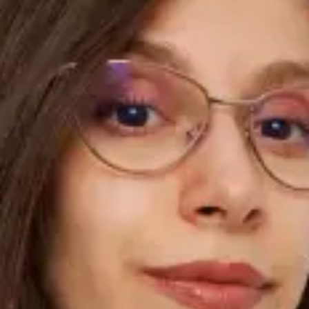
Intensivă, care activează ca medic de familie pe platforma
Global Health România. Experiența sa în unele dintre cele mai
solicitante medii clinice din România și Irlanda îi conferă o
profunzime diagnostică rar întâlnită în medicina primară
online. A absolvit Facultatea de Medicină a Universității de
Medicină și Farmacie din Craiova și a efectuat rezidențiatul în
ATI la Spitalul Clinic de Urgență Floreasca din București — unul
dintre cele mai active spitale de urgență din România. Și-a
continuat formarea în Irlanda ca medic registrator ATI la
Spitalul Universitar Tallaght și la Spitalul Universitar Mater
Misericordiae din Dublin. În prezent practică la un spital de
nivel IV din București — cel mai înalt nivel de complexitate din
sistemul românesc. Pregătirea în terapie intensivă nu
înseamnă că Dr. Brînduș tratează doar urgențe. Înseamnă că
știe exact când ceva este urgent și când nu — una dintre cele
mai valoroase abilități într-o consultație online, unde
evaluarea precisă a situației clinice este esențială. Deține
Diploma Europeană în Anestezie și Terapie Intensivă (EDAIC),