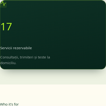
17
Servicii rezervabile
Consultații, trimiteri și teste la
domiciliu.
Who it's for