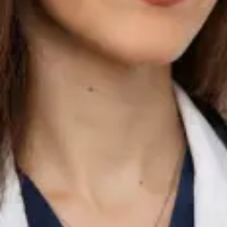
Partea I. Ce tratează: Afecțiuni acute — infecții respiratorii,
febră, gripă, dureri în gât, infecții ale urechii Infecții urinare și
simptome urinare Managementul bolilor cronice —
hipertensiune, diabet, astm, reflux, colesterol ridicat,
hipotiroidism Probleme dermatologice — erupții cutanate,
eczemă, acnee, reacții alergice cutanate Sănătatea bărbaților
și femeilor — anticoncepție, probleme hormonale, sănătate
sexuală Sănătate mintală — anxietate, depresie, management
al stresului și trimitere la specialist Îngrijire preventivă —
evaluări de sănătate, consiliere privind stilul de viață,
recomandări de screening Managementul durerii — evaluarea
și managementul durerii cronice și postoperatorii Sfaturi
perioperatorii — pregătire pre-operatorie, întrebări despre
anestezie, recuperare post-operatorie Reînnoirea prescripțiilor
și revizuirea medicației Adeverințe medicale și scrisori
medicale Trimiteri pentru investigații, analize de laborator sau
consultații de specialitate Abordarea sa: Fiecare consultație cu
Dr. Brînduș este personalizată, bazată pe dovezi și condusă la
același standard clinic pe care l-ați aștepta de la o consultație