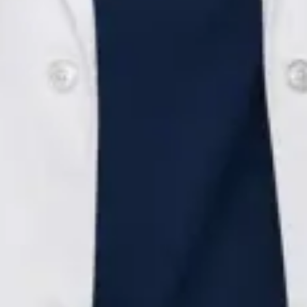
Pediatru
Dr Alexandra Palaga
Înregistrare
· Verificat
Colegiul Medicilor din România | 159625
Credentials
Medic specialist pediatru
Membră trainee ESPGHAN
Limbi
Romanian, English