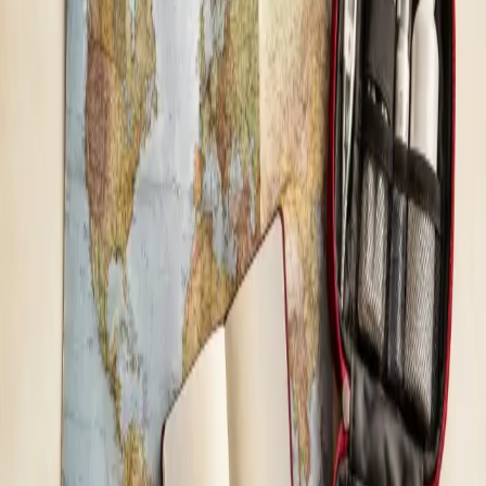
Reînnoirea tratamentului — evaluare clinică și
prescripție online
Urmați deja un tratament stabil? Medicii noștri autorizați CMR
revizuiesc schema actuală, verifică siguranța continuării și emit
prescripție electronică atunci când acest lucru este adecvat
clinic.
De la
lei65
Durată
15 min
Aflați mai multe
:
Reînnoirea tratamentului — evaluare clinică
și prescripție online
Rezervă consultație
General