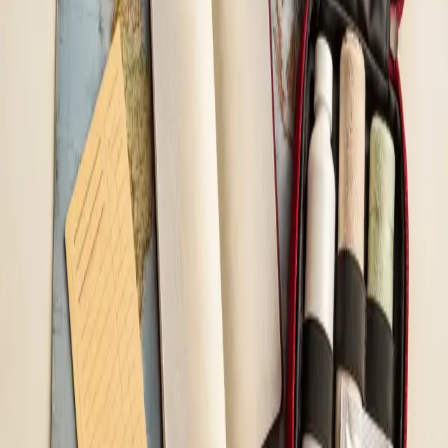
Consultație pediatrică de medicină generală —
online, în aceeași zi
Copilul dumneavoastră este bolnav sau aveți nevoie de sfat
medical rapid? Medicii noștri autorizați CMR evaluează
simptomele copilului prin consultație video securizată și vă
oferă recomandări clare pentru pașii următori.
De la
lei185
Durată
15 min
Aflați mai multe
:
Consultație pediatrică de medicină generală
— online, în aceeași zi
Rezervă consultație
General