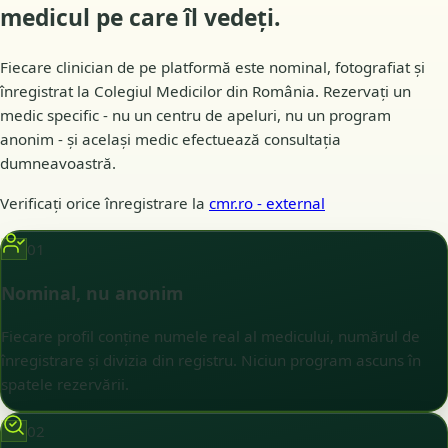
medicul pe care îl
vedeți
.
Fiecare clinician de pe platformă este nominal, fotografiat și
înregistrat la Colegiul Medicilor din România. Rezervați un
medic specific - nu un centru de apeluri, nu un program
anonim - și același medic efectuează consultația
dumneavoastră.
Verificați orice înregistrare la
cmr.ro
- external
01
Nominal, nu anonim
Fiecare profil conține numele real al medicului, numărul de
înregistrare și divizia din registru. Niciun program ascuns în
spatele rezervării.
02