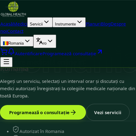
Acasă
Medici
Planuri
Blog
Despre
Servicii
Instrumente
noi
Contact
Romani
Romania
ro
Romania
3
disponibil
Autentificare
Programează consultație
Îngrijire medicală online în
România
Alegeți un serviciu, selectați un interval orar și discutați cu
medici autorizați înregistrați la colegiile medicale naționale din
toată Europa.
Programează o consultație
Vezi servicii
Autorizat în Romania