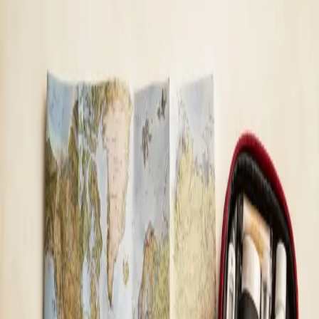
General
Medic online — fără înregistrare, fără sală de
așteptare, în aceeași zi
Majoritatea pacienților încep aici. Alege un
interval disponibil cu un medic înregistrat în țara
ta.
De la
lei115
Durată
15 min
Aflați mai multe
:
Medic online — fără înregistrare, fără sală de
așteptare, în aceeași zi
Rezervă consultație
General