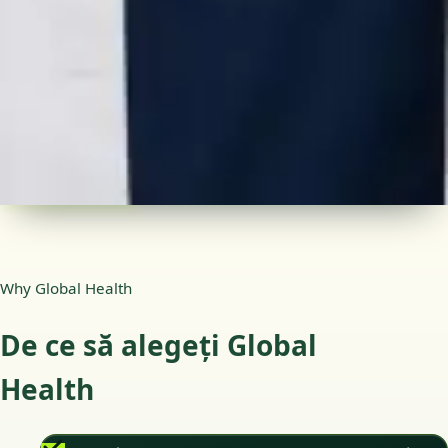
Medic specialist — Neurologie
Limbi
Romanian, English
Alegeți o oră
Vezi profilul
Why Global Health
De ce să alegeți Global
Health