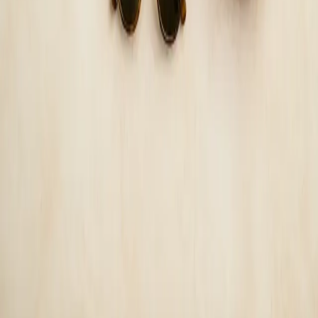
Consultație de medicină de călătorie — evaluare
medicală înainte de plecare
Călătoriți din România într-o zonă cu risc de malarie sau într-o
destinație cu cerințe speciale de vaccinare? Medicii noștri
autorizați CMR evaluează riscurile, oferă recomandări
personalizate și prescriu profilaxie antimalarică atunci când
este indicat clinic.
De la
lei160
Durată
15 min
Aflați mai multe
:
Consultație de medicină de călătorie —
evaluare medicală înainte de plecare
Rezervă consultație