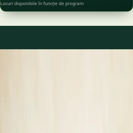
Locuri disponibile în funcție de program
Ce tratăm
Îngrijire pentru ce se
întâmplă cu adevărat.
Medic de familie
14
Specialist
3
Toate
17
1
/
3