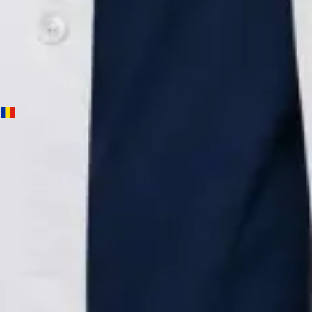
Alegeți o oră
Vezi profilul
Dr Andreea Lorena Bica — Neurolog, Global Health Romania
Dr Andreea Lorena Bica is a Neurolog registered in Romania.
Book an online consultation with Global Health.
RO
Neurolog
Dr Andreea Lorena Bica
Înregistrare
· Verificat
Colegiul Medicilor din România | 147502
Credentials