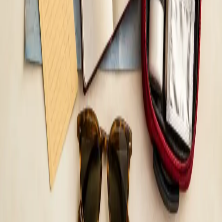
A doua opinie medicală — evaluare clinică
independentă
Doriți să verificați un diagnostic, un plan de tratament sau o
recomandare medicală importantă? Medicii noștri autorizați
CMR oferă o a doua opinie clară, structurată și independentă
prin consultație video.
De la
lei115
Durată
15 min
Aflați mai multe
:
A doua opinie medicală — evaluare clinică
independentă
Rezervă consultație
General