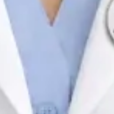
Registo
· Verificado
OM | 44172
Colégio Especialidade Oncologia
Idiomas
English, Spanish, French, Portuguese
Escolher horário
Ver perfil
Médica e Psicóloga Clínica
Dra. Joana Branco Maia