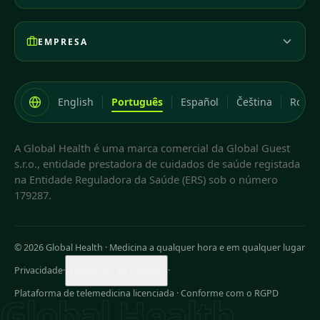
EMPRESA
English
Português
Español
Čeština
Româ
A Global Health é uma marca comercial da Global Guest
s.r.o., entidade prestadora de cuidados de saúde registada
na Entidade Reguladora da Saúde (ERS) sob o número
179287.
© 2026 Global Health
·
Medicina a qualquer hora e em qualquer lugar
Privacidade
·
·
Definições de cookies
Plataforma de telemedicina licenciada · Conforme com o RGPD
Global Health