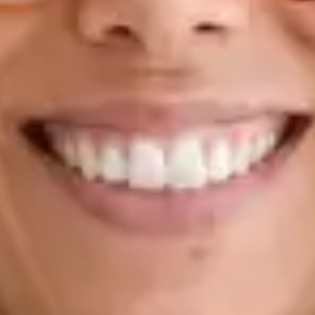
evidências, incluindo avaliação de GLP-1 Saúde mental —
ansiedade, depressão, gestão do stress e referenciação a
especialistas Atestados médicos, declarações e renovação de
receitas A sua abordagem: Cada consulta com o Dr. Figueira é
personalizada, baseada em evidências e realizada com o
mesmo padrão clínico que esperaria de uma consulta
presencial. Dedica tempo a ouvir, explica de forma clara e
assegura que sai da consulta com um plano concreto — não
apenas com uma receita.
Marcar com Tiago
Ver perfil
Filtros
1
/
3
Psicóloga Clínica
Beatriz Carvalho