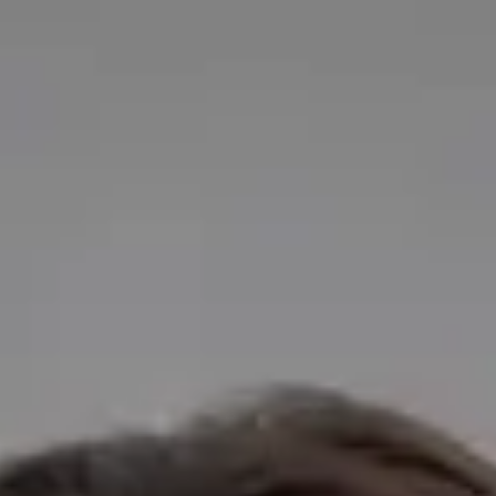
segura e conveniente
Diretor Clínico
Médico de Clínica Geral
Dr Tiago Miguel Figueira
OM | 77986
·
General Division
English, Portuguese,
Spanish, French