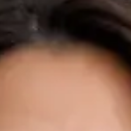
O Dr. Tiago Miguel Figueira é médico (MUDr.) formado em
Medicina Geral pela Universidade de Masaryk, Faculdade de
Medicina de Brno — uma das escolas médicas mais
reconhecidas internacionalmente na Europa — com
experiência clínica em Portugal, Irlanda e República Checa.
Antes de se dedicar integralmente à medicina online, o Dr.
Figueira exerceu funções de Senior House Officer em Cirurgia
Geral no Tipperary University Hospital, na Irlanda, onde
adquiriu experiência prática em cuidados agudos, medicina
perioperatória, assistência cirúrgica e resposta a emergências.
Esta experiência hospitalar confere-lhe a base clínica para
reconhecer quando uma situação requer atenção urgente — e
quando não requer. Atualmente, como Diretor Clínico da
Global Health Irlanda e Portugal, o Dr. Figueira lidera a
prestação de cuidados primários online em ambos os
mercados — de Dublin a Lisboa e em todo o território
nacional. Tornou-se médico online porque acredita que
cuidados de saúde de qualidade devem estar disponíveis para
todos — independentemente do local de residência, do idioma