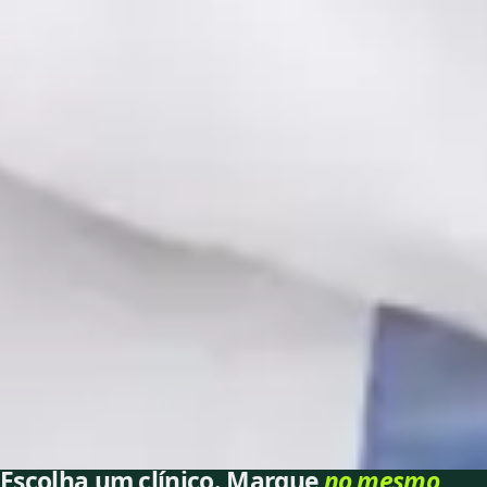
Registo
· Verificado
OM | 73521
General Division
Idiomas
Portuguese
Escolher horário
Ver perfil
1
/
3
Escolha um clínico. Marque
no mesmo