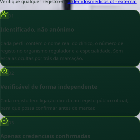
Verifique qualquer registo em
ordemdosmedicos.pt
- external
01
Identificado, não anónimo
Cada perfil contém o nome real do clínico, o número de
registo no organismo regulador e a especialidade. Sem
escalas ocultas por trás da marcação.
02
Verificável de forma independente
Cada registo tem ligação directa ao registo público oficial,
para que possa confirmar antes de marcar.
03
Apenas credenciais confirmadas