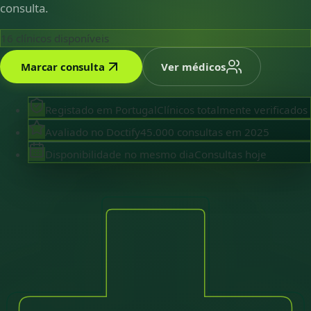
consulta.
16
clínicos disponíveis
Marcar consulta
Ver médicos
Registado em Portugal
Clínicos totalmente verificados
Avaliado no Doctify
45.000 consultas em 2025
Disponibilidade no mesmo dia
Consultas hoje