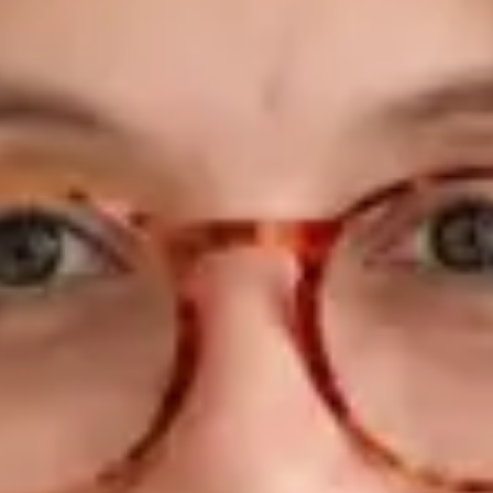
falado ou do tempo de espera disponível. No âmbito da Global
Health Portugal, o Dr. Figueira oferece consultas de clínica
geral online disponíveis hoje — incluindo consultas no mesmo
dia para doença aguda, renovação de receitas, atestados
médicos e declarações. As suas consultas estão disponíveis
para pacientes em todo o território português e as receitas
emitidas são legalmente válidas em qualquer farmácia
portuguesa. O que trata: Doença aguda — infeções
respiratórias, febre, gripe, dor de garganta, infeções do ouvido
Infeções urinárias e saúde sexual Gestão de doenças crónicas
— hipertensão, diabetes, problemas da tiróide, colesterol
elevado Problemas dermatológicos — eczema, acne, erupções
cutâneas, reações alérgicas Saúde da mulher e do homem —
contraceção, preocupações hormonais, saúde masculina
Cuidados preventivos — avaliações de saúde, aconselhamento
sobre estilo de vida, rastreios Medicina de viagem — consultas
pré-viagem, aconselhamento vacinal, prescrições para viagem
Gestão do peso — abordagem médica baseada em