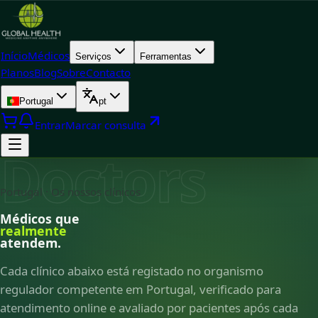
Início
Médicos
Serviços
Ferramentas
Planos
Blog
Sobre
Contacto
Portugal
pt
Entrar
Marcar consulta
Doctors
Portugal · Os nossos clínicos
Médicos que
realmente
atendem.
Cada clínico abaixo está registado no organismo
regulador competente em Portugal, verificado para
atendimento online e avaliado por pacientes após cada