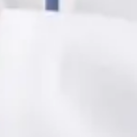
Andrade
Registo
· Verificado
OM | 78297
Idiomas
Portuguese, English, Spanish
Escolher horário
Ver perfil
Médica de Clínica Geral
Dra. Nádia Cavaco