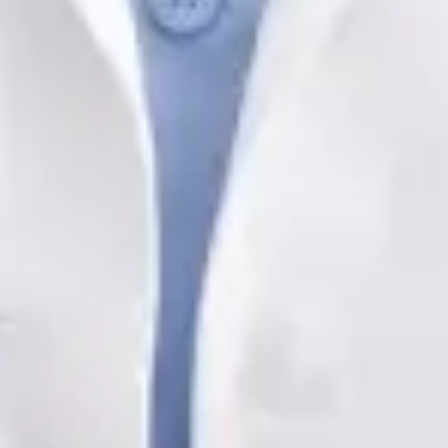
Registo
· Verificado
OM | 64572
General Division
Idiomas
Portuguese, English, Spanish
Escolher horário
Ver perfil
Médica de Clínica Geral e Medicina Familiar
Dra. Margarida Domingues e