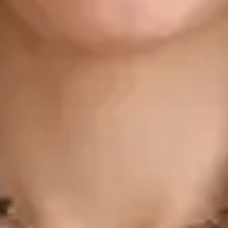
Registo
· Verificado
OPP | 31618
Idiomas
Portuguese, English
Escolher horário
Ver perfil
Cardiologista
Dra. Ana Leal Neto