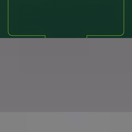
Disponível hoje
A maioria das
consultas em 24 horas
Clínicos
verificados
Verificação de
identidade e licença
Consulta online
Privada,