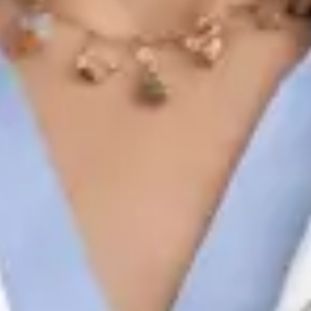
Registo
· Verificado
OM | 60410
Credentials
Sociedade Portuguesa de Cardiologia
Idiomas
English, Portuguese, French
Escolher horário
Ver perfil
Oncologista Clínica
Dra Ana Varges Gomes