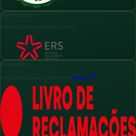
Padrões clínicos
Padrões clínicos alinhados com ERS
Reclamações
Livro de Reclamações Electrónico
Verificar