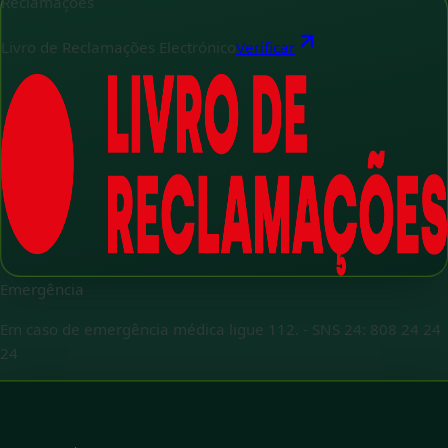
Reclamações
Livro de Reclamações Electrónico
Verificar
Emergência
Em caso de emergência médica ligue 112.
-
SNS 24: 808 24 24
24