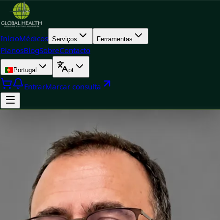
Início
Médicos
Serviços
Ferramentas
Planos
Blog
Sobre
Contacto
Portugal
pt
Entrar
Marcar consulta
Doctor
Dr Egas Moura — Paediatrician, Global Health Portugal Dr Egas
Moura — Paediatrician at Global Health Portugal. Book an
online video consultation.