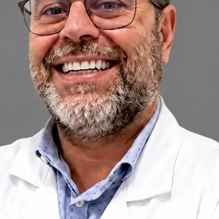
+
+
Voltar à equipa de Portugal
Perfil do médico
Dr Egas Moura
Pediatra
Revise os detalhes do perfil do médico, áreas de consulta e
opções de agendamento antes de marcar a sua consulta.