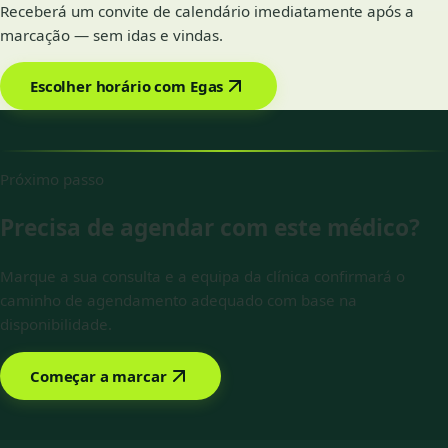
Receberá um convite de calendário imediatamente após a
marcação — sem idas e vindas.
Escolher horário com Egas
Próximo passo
Precisa de agendar com este médico?
Marque a sua consulta e a equipa da clínica confirmará o
caminho de agendamento adequado com base na
disponibilidade.
Começar a marcar