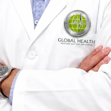
Pediatra
Portugal
Portuguese, English
Registado em Portugal
Consulta online disponível
Perfil verificado
Escolher horário com Egas
Verificar registo
Pediatra
Consultas de clínica geral
Idiomas
Portuguese, English