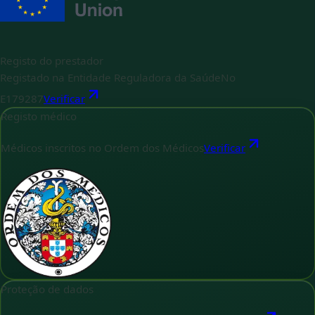
Registo do prestador
Registado na Entidade Reguladora da Saúde
No
E179287
Verificar
Registo médico
Médicos inscritos no Ordem dos Médicos
Verificar
Proteção de dados