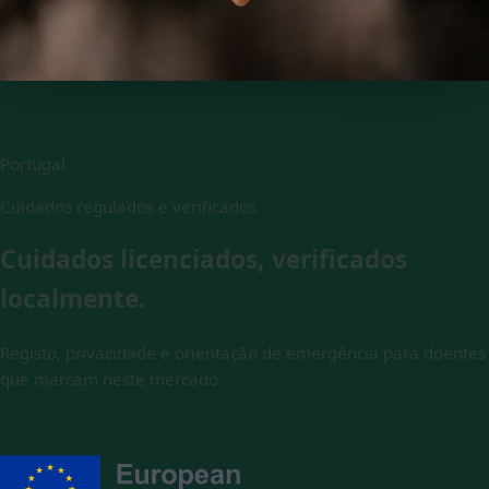
15 min
Escolher horário
Portugal
Cuidados regulados e verificados
Cuidados licenciados, verificados
localmente.
Registo, privacidade e orientação de emergência para doentes
que marcam neste mercado.