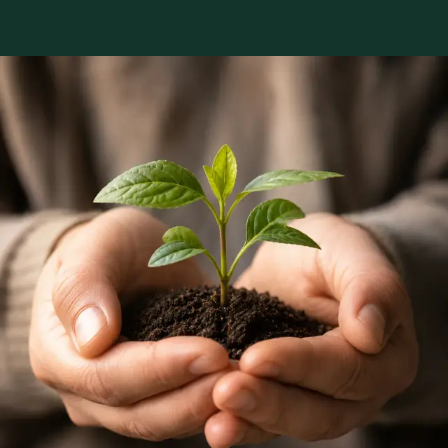
Marcar com Dr Egas Moura
Serviços disponíveis
Escolha um serviço para ver os horários disponíveis com Egas.
€80
Consulta de Pediatria
Consulta com pediatra registado no Colégio de Pediatria da
Ordem dos Médicos. Avaliação especializada para condições
complexas, crónicas, e de desenvolvimento, por
videochamada.