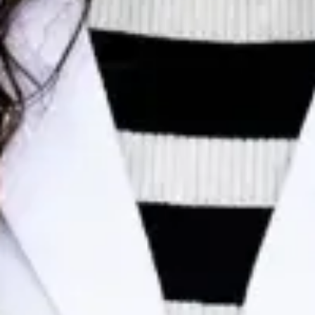
Dr Egas Moura — Paediatrician, Global Health Portugal Dr
Egas Moura — Paediatrician at Global Health Portugal. Book
an online video consultation.
PT
Consulta de Pediatria
Dr Egas Moura
Registo
· Verificado
OM | 34823
Colégio Especialidade Pediatria
Idiomas