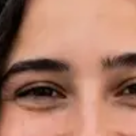
Idiomas
English, Portuguese, French
Marcar consulta
Ver perfil
Dr Pedro Santos — Oncologist, Global Health Portugal Dr
Pedro Santos — Oncologist at Global Health Portugal. Book an
online video consultation.
PT
Consulta de Oncologia
Dr Pedro Santos