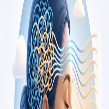
opiniões, por videochamada segura.
From
€79
Duration
15 min
Saiba mais
:
Consulta de Cardiologia
Marcar consulta
Specialist
Consulta de Oncologia
Segunda opinião independente sobre diagnóstico ou plano de
tratamento oncológico, com oncologista médico registado na
Ordem dos Médicos. Apoio também em cuidados paliativos.
Marque já.
From