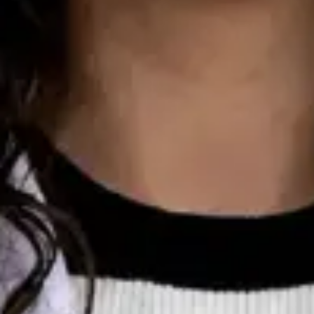
Consulta de Oncologia
Dra Ana Varges Gomes
Registo
· Verificado
OM | 44172
Colégio Especialidade Oncologia
Idiomas
English, Spanish, French, Portuguese
Marcar consulta
Ver perfil