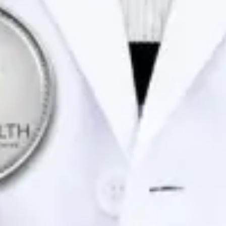
Portuguese, English
Marcar consulta
Ver perfil
Dra. Joana Branco Maia — General Practitioner / Psychologist,
Global Health Portugal Dra. Joana Branco Maia — General
Practitioner / Psychologist at Global Health Portugal. Book an
online video consultation.
PT
Consulta de Psicologia
Dra. Joana Branco Maia
Registo
· Verificado