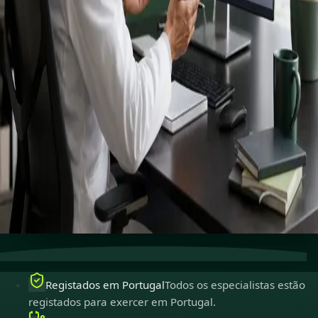
Connect with specialists across cardiology, dermatology,
nutrition and more.
Book specialist consultation
Ver perfis
Cuidados especializados
Conecte-se com especialistas
experientes online.
Registados em Portugal
Médicos registados para
exercer em Portugal.
Consultas seguras
Privadas, confidenciais e fáceis de
marcar.
Registados em Portugal
Todos os especialistas estão
registados para exercer em Portugal.