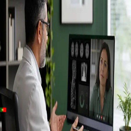
+
+
Portugal · Especialistas
Specialist
consultation