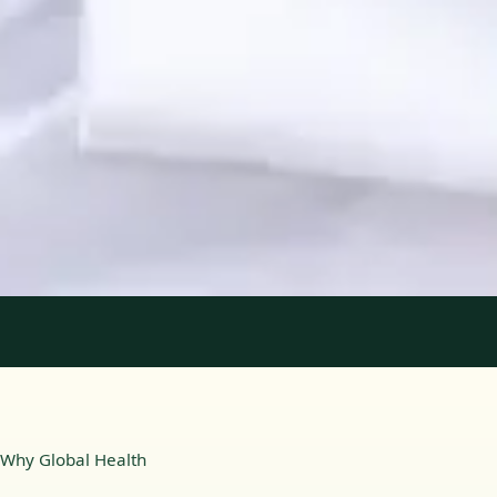
Registo
· Verificado
OPP | 31618
Idiomas
Portuguese, English
Marcar consulta
Ver perfil
1
/
2
Why Global Health