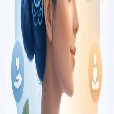
€150
Duration
30 min
Saiba mais
:
Consulta de Oncologia
Marcar consulta
Specialist
Consulta de Pediatria
Consulta com pediatra registado no Colégio de Pediatria da
Ordem dos Médicos. Avaliação especializada para condições
complexas, crónicas, e de desenvolvimento, por
videochamada.
From
€80