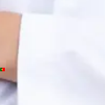
OM | 64572
General Division
Idiomas
Portuguese, English, Spanish
Marcar consulta
Ver perfil
PT
Consulta de Psicologia
Beatriz Carvalho