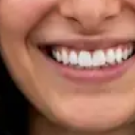
Registo
· Verificado
OM | 33133
Specialist Division
Idiomas
Portuguese, English
Marcar consulta
Ver perfil
Dra Ana Varges Gomes — Oncologist, Global Health Portugal
Dra Ana Varges Gomes — Oncologist at Global Health
Portugal. Book an online video consultation.
PT