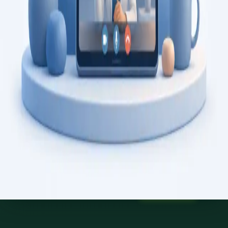
Saiba mais
:
Consulta de Psicologia
Marcar consulta
Specialist
Consulta de Psiquiatria
Consulta com psiquiatra registado na Ordem dos Médicos.
Avaliação psiquiátrica especializada, revisão de diagnóstico, e
gestão de saúde mental, por videochamada segura.
From
€150
Duration
45 min
Saiba mais
:
Consulta de Psiquiatria
Marcar consulta