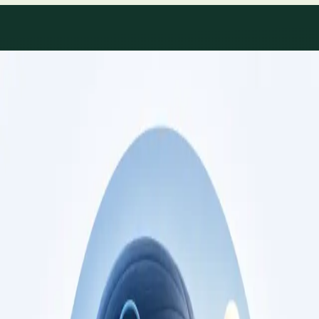
Áreas de especialidade
Consultas de especialidade
disponíveis
Perfis actualizados à medida que a equipa cresce.
Specialist
Consulta de Cardiologia
Consulta com cardiologista registado na Ordem
dos Médicos. Avaliação de risco cardiovascular,
gestão de doença cardíaca, e segundas