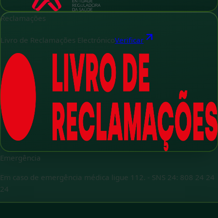
Reclamações
Livro de Reclamações Electrónico
Verificar
Emergência
Em caso de emergência médica ligue 112.
-
SNS 24: 808 24 24
24