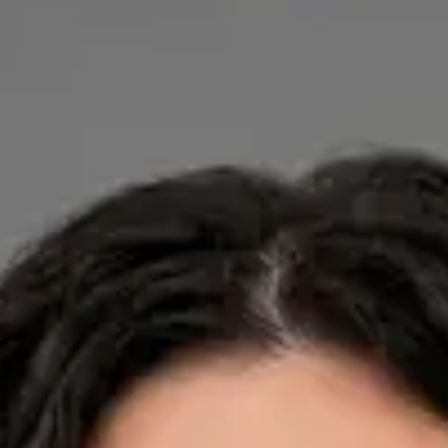
Dra. Ana Leal Neto — General Practitioner, Global Health
Portugal Dra. Ana Leal Neto — General Practitioner at Global
Health Portugal. Book an online video consultation.
PT
Cardiology, Dermatology, Nutrition
Dra. Ana Leal Neto
Registo
· Verificado
OM | 60410
Credentials
Sociedade Portuguesa de Cardiologia