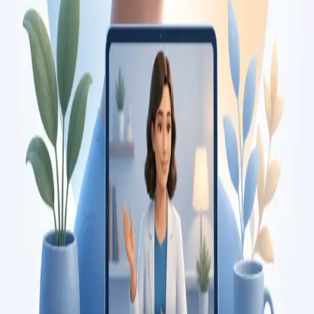
Duration
15 min
Saiba mais
:
Consulta de Pediatria
Marcar consulta
Specialist
Consulta de Psicologia
Consulta com psicóloga registada na Ordem dos Psicólogos
Portugueses. Avaliação psicológica e terapia baseada em
evidência, por videochamada segura. Marque já.
From
€120
Duration
45 min