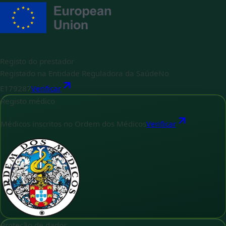
Registo do prestador
Registado na Entidade Reguladora da Saúde
No
E179287
Verificar
Registo médico
Médicos inscritos no Ordem dos Médicos
Verificar
Proteção de dados