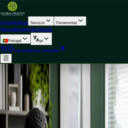
Início
Médicos
Serviços
Ferramentas
Planos
Blog
Sobre
Contacto
Portugal
pt
Entrar
Marcar consulta