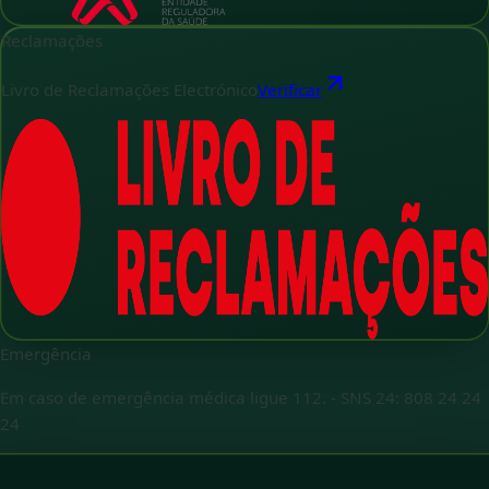
Reclamações
Livro de Reclamações Electrónico
Verificar
Emergência
Em caso de emergência médica ligue 112.
-
SNS 24: 808 24 24
24