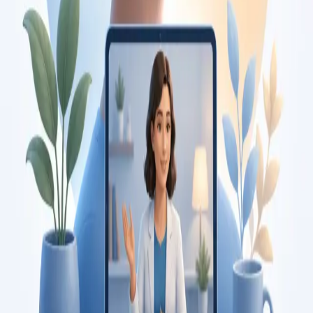
Duration
15 min
Saiba mais
:
Consulta de Pediatria
Marcar consulta
Specialist
Consulta de Psicologia
Consulta com psicóloga registada na Ordem dos Psicólogos
Portugueses. Avaliação psicológica e terapia baseada em
evidência, por videochamada segura. Marque já.
From
€120
Duration
45 min