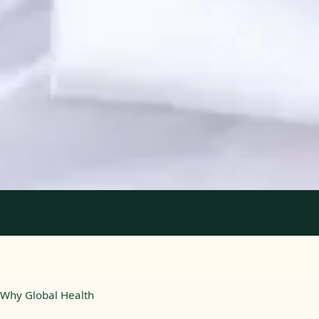
Registo
· Verificado
OPP | 31618
Idiomas
Portuguese, English
Marcar consulta
Ver perfil
1
/
2
Why Global Health