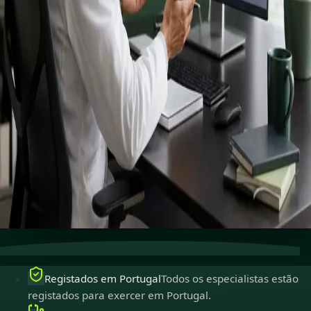
Connect with specialists across cardiology, dermatology,
nutrition and more.
Book specialist consultation
Ver perfis
Cuidados especializados
Conecte-se com especialistas
experientes online.
Registados em Portugal
Médicos registados para
exercer em Portugal.
Consultas seguras
Privadas, confidenciais e fáceis de
marcar.
Registados em Portugal
Todos os especialistas estão
registados para exercer em Portugal.