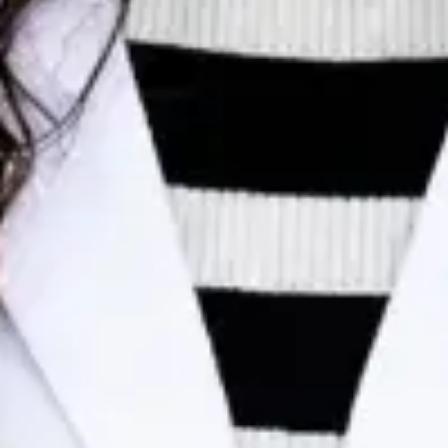
Dr Egas Moura — Paediatrician, Global Health Portugal Dr
Egas Moura — Paediatrician at Global Health Portugal. Book
an online video consultation.
PT
Consulta de Pediatria
Dr Egas Moura
Registo
· Verificado
OM | 34823
Colégio Especialidade Pediatria
Idiomas