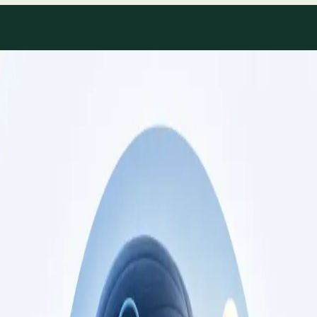
Áreas de especialidade
Consultas de especialidade
disponíveis
Perfis actualizados à medida que a equipa cresce.
Specialist
Consulta de Cardiologia
Consulta com cardiologista registado na Ordem
dos Médicos. Avaliação de risco cardiovascular,
gestão de doença cardíaca, e segundas