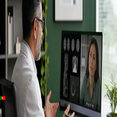
+
+
Portugal · Especialistas
Specialist
consultation