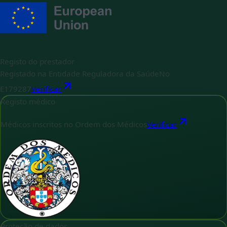
Registo do prestador
Registado na Entidade Reguladora da Saúde
No
E179287
Verificar
Registo médico
Médicos inscritos no Ordem dos Médicos
Verificar
Proteção de dados