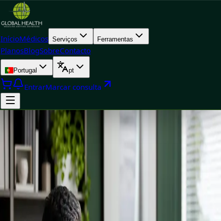
Início
Médicos
Serviços
Ferramentas
Planos
Blog
Sobre
Contacto
Portugal
pt
Entrar
Marcar consulta