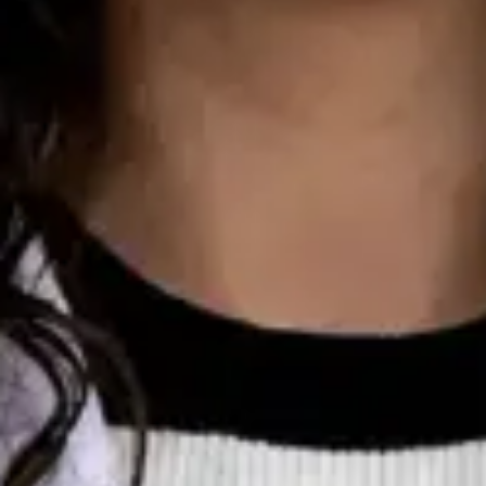
Consulta de Oncologia
Dra Ana Varges Gomes
Registo
· Verificado
OM | 44172
Colégio Especialidade Oncologia
Idiomas
English, Spanish, French, Portuguese
Marcar consulta
Ver perfil