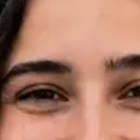
Idiomas
English, Portuguese, French
Marcar consulta
Ver perfil
Dr Pedro Santos — Oncologist, Global Health Portugal Dr
Pedro Santos — Oncologist at Global Health Portugal. Book an
online video consultation.
PT
Consulta de Oncologia
Dr Pedro Santos