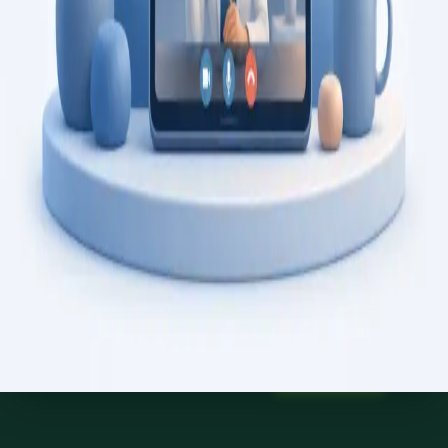
Saiba mais
:
Consulta de Psicologia
Marcar consulta
Specialist
Consulta de Psiquiatria
Consulta com psiquiatra registado na Ordem dos Médicos.
Avaliação psiquiátrica especializada, revisão de diagnóstico, e
gestão de saúde mental, por videochamada segura.
From
€150
Duration
45 min
Saiba mais
:
Consulta de Psiquiatria
Marcar consulta