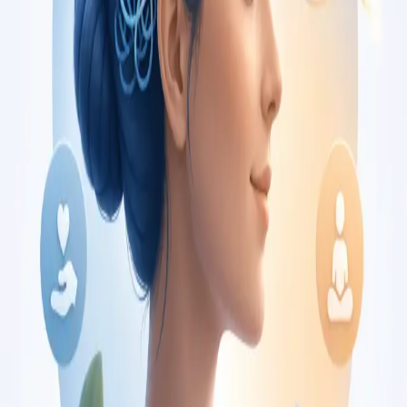
€150
Duration
30 min
Saiba mais
:
Consulta de Oncologia
Marcar consulta
Specialist
Consulta de Pediatria
Consulta com pediatra registado no Colégio de Pediatria da
Ordem dos Médicos. Avaliação especializada para condições
complexas, crónicas, e de desenvolvimento, por
videochamada.
From
€80