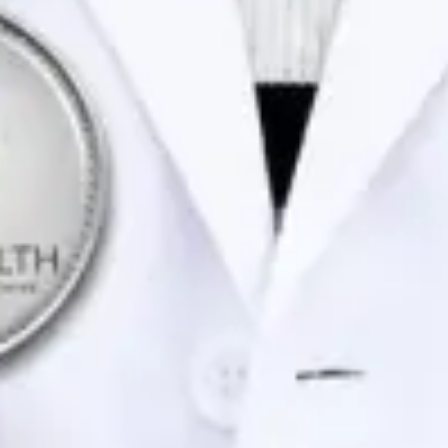
Portuguese, English
Marcar consulta
Ver perfil
Dra. Joana Branco Maia — General Practitioner / Psychologist,
Global Health Portugal Dra. Joana Branco Maia — General
Practitioner / Psychologist at Global Health Portugal. Book an
online video consultation.
PT
Consulta de Psicologia
Dra. Joana Branco Maia
Registo
· Verificado