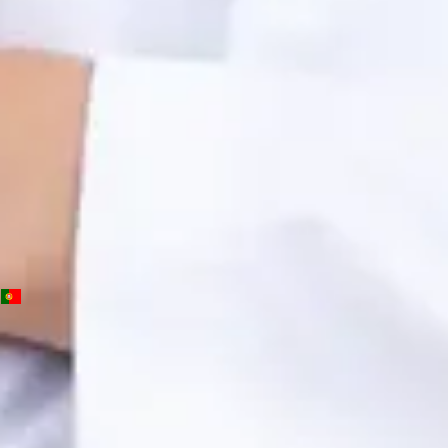
OM | 64572
General Division
Idiomas
Portuguese, English, Spanish
Marcar consulta
Ver perfil
PT
Consulta de Psicologia
Beatriz Carvalho