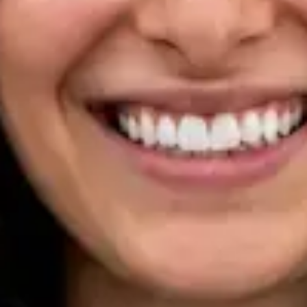
Registo
· Verificado
OM | 33133
Specialist Division
Idiomas
Portuguese, English
Marcar consulta
Ver perfil
Dra Ana Varges Gomes — Oncologist, Global Health Portugal
Dra Ana Varges Gomes — Oncologist at Global Health
Portugal. Book an online video consultation.
PT