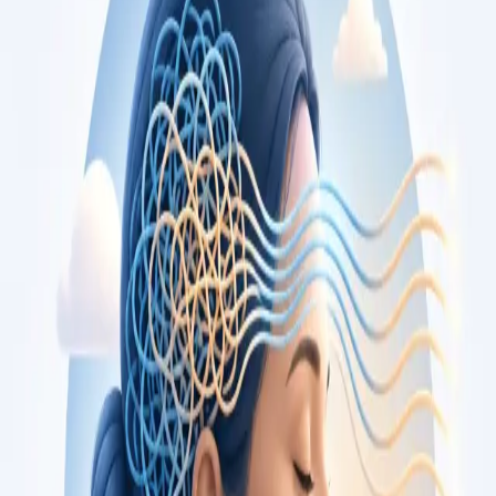
opiniões, por videochamada segura.
From
€79
Duration
15 min
Saiba mais
:
Consulta de Cardiologia
Marcar consulta
Specialist
Consulta de Oncologia
Segunda opinião independente sobre diagnóstico ou plano de
tratamento oncológico, com oncologista médico registado na
Ordem dos Médicos. Apoio também em cuidados paliativos.
Marque já.
From