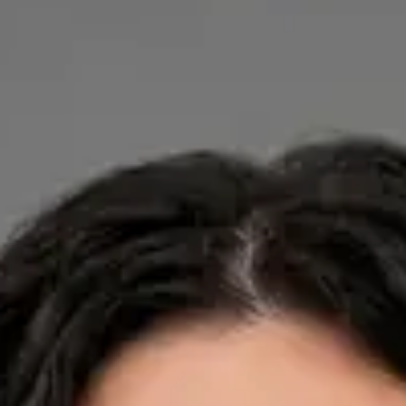
Dra. Ana Leal Neto — General Practitioner, Global Health
Portugal Dra. Ana Leal Neto — General Practitioner at Global
Health Portugal. Book an online video consultation.
PT
Cardiology, Dermatology, Nutrition
Dra. Ana Leal Neto
Registo
· Verificado
OM | 60410
Credentials
Sociedade Portuguesa de Cardiologia