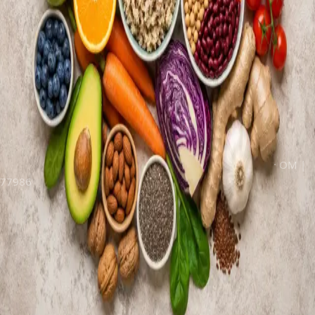
um plano de gestão personalizado, e proporcionando o
acompanhamento médico que torna possível uma mudança
duradoura. Isto não é um programa de dieta. É um cuidado
médico, prestado por médicos, para uma condição médica.
We also have Medicare for this service.
Médicos registados · Portugal
Consulta por vídeo segura
Confidencial e em conformidade com o GDPR
Revisado clinicamente por
Dr Tiago Miguel Figueira
·
OM |
77986
Marcar online
€45
por consulta
Consulta de 15 minutos
Médico registado em Portugal