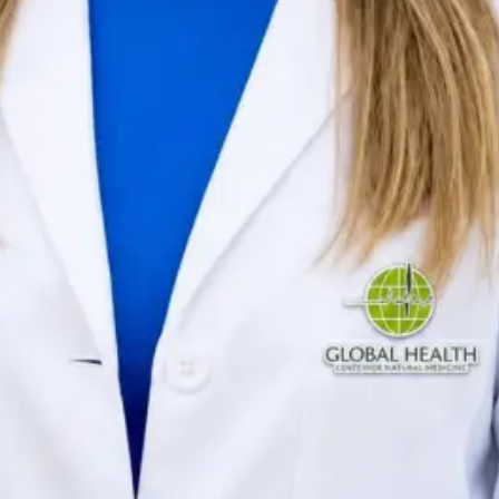
Portuguese, English, Spanish
Ver perfil
Escolher horário
PORTUGAL
Médica de Clínica Geral e Medicina Familiar
Dra. Margarida Domingues e Andrade
Registo
OM | 78297
Idiomas
Portuguese, English, Spanish