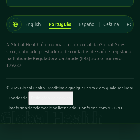
English
Português
Español
Čeština
Româ
A Global Health é uma marca comercial da Global Guest
s.r.o., entidade prestadora de cuidados de saúde registada
na Entidade Reguladora da Saúde (ERS) sob o número
179287.
© 2026 Global Health
·
Medicina a qualquer hora e em qualquer lugar
Privacidade
·
·
Definições de cookies
Plataforma de telemedicina licenciada · Conforme com o RGPD
Global Health