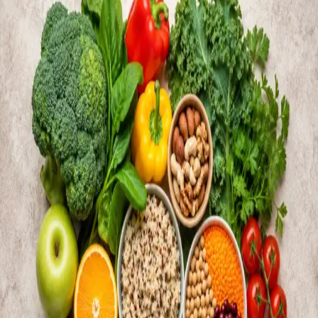
Todas as consultas
Consulta online
Consulta de Gestão de Peso
A perda de peso sustentável raramente é uma questão de
força de vontade. Para a maioria das pessoas que tentam
perder peso sem sucesso, existem fatores médicos, hormonais
e metabólicos subjacentes que nenhum plano alimentar
resolve sozinho — porque exigem avaliação clínica, não
apenas contagem de calorias. Os nossos médicos, registados
na Ordem dos Médicos, oferecem consultas completas de
gestão de peso por videochamada segura — identificando os
fatores clínicos que contribuem para o seu peso, construindo