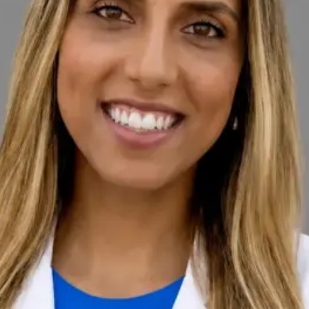
Idiomas
English, Portuguese, French
Ver perfil
Escolher horário
PORTUGAL
Médica e Psicóloga Clínica
Dra. Joana Branco Maia
Registo
OM | 64572
Idiomas