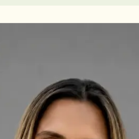
Médicos em Portugal
Clínicos gerais licenciados disponíveis para consultas online.
Cada perfil lista qualificações, idiomas e registo.
PORTUGAL
Cardiologista
Dra. Ana Leal Neto
Registo
OM | 60410