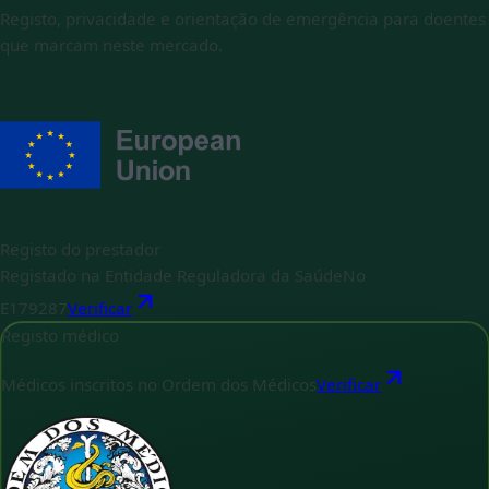
Registo, privacidade e orientação de emergência para doentes
que marcam neste mercado.
Registo do prestador
Registado na Entidade Reguladora da Saúde
No
E179287
Verificar
Registo médico
Médicos inscritos no Ordem dos Médicos
Verificar