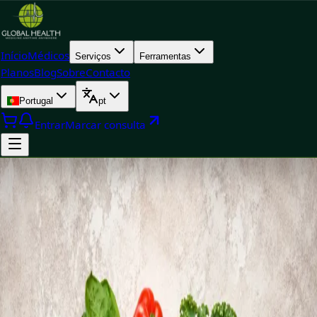
Início
Médicos
Serviços
Ferramentas
Planos
Blog
Sobre
Contacto
Portugal
pt
Entrar
Marcar consulta
+
+