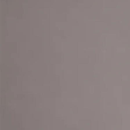
+
+
Volver al equipo de Spain
Perfil del médico
Dr. Syed Tahir
Médico General — Epidemiología y Salud Global