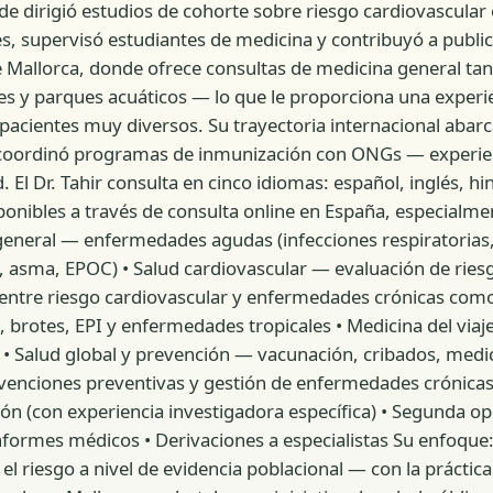
 dirigió estudios de cohorte sobre riesgo cardiovascular 
es, supervisó estudiantes de medicina y contribuyó a public
allorca, donde ofrece consultas de medicina general tant
s y parques acuáticos — lo que le proporciona una experie
pacientes muy diversos. Su trayectoria internacional abarc
 coordinó programas de inmunización con ONGs — experienc
 El Dr. Tahir consulta en cinco idiomas: español, inglés, hi
ponibles a través de consulta online en España, especialmen
neral — enfermedades agudas (infecciones respiratorias, fi
, asma, EPOC) • Salud cardiovascular — evaluación de riesg
 entre riesgo cardiovascular y enfermedades crónicas com
brotes, EPI y enfermedades tropicales • Medicina del viajer
 • Salud global y prevención — vacunación, cribados, medic
rvenciones preventivas y gestión de enfermedades crónica
ión (con experiencia investigadora específica) • Segunda o
nformes médicos • Derivaciones a especialistas Su enfoque:
riesgo a nivel de evidencia poblacional — con la práctica 