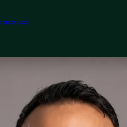
ros
Contacto
tor
 Spain Dr. Syed Tahir — General Medicine Physician at Glob