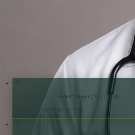
Revise los detalles del perfil del médico, las áreas de cons
antes de programar su cita.
Médico General — Epidemiología y Salud Global
Spai
Urdu, Dutch
Registrado en Spain
Consulta online disponible
Per
Elegir hora con Syed
Verificar registro
Médico General — Epidemiología y Salud Global
Consultas de medicina general