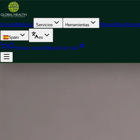
Inicio
Médicos
Planes
Blog
Nosot
Servicios
Herramientas
Spain
es
Iniciar sesión
Reservar cita
Doc
Dr. Syed Tahir — General Medicine Physician, Global Health