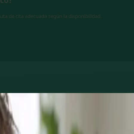
ico?
ruta de cita adecuada según la disponibilidad.
dos